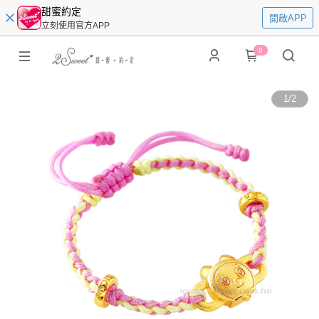
甜蜜約定
開啟APP
立刻使用官方APP
0
1
/
2