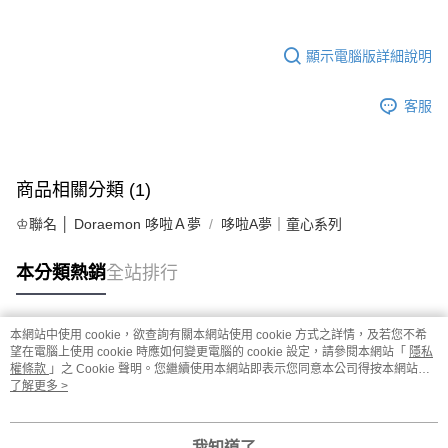
顯示電腦版詳細說明
客服
商品相關分類 (1)
♔聯名 │ Doraemon 哆啦Ａ夢
哆啦A夢｜童心系列
本分類熱銷
全站排行
本網站中使用 cookie，欲查詢有關本網站使用 cookie 方式之詳情，及若您不希
熱門標籤
望在電腦上使用 cookie 時應如何變更電腦的 cookie 設定，請參閱本網站「
隱私
權條款
」之 Cookie 聲明。您繼續使用本網站即表示您同意本公司得按本網站使
用條款之 Cookie 聲明使用 cookie。
了解更多 >
我知道了