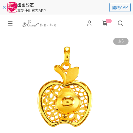
甜蜜約定
開啟APP
立刻使用官方APP
0
1
/
5