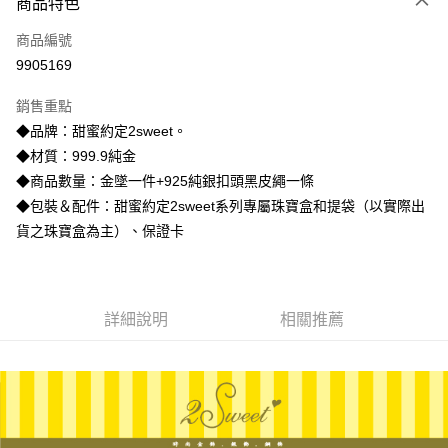
商品特色
信用卡一次付款
商品編號
信用卡分期付款
9905169
3 期 0 利率 每期
NT$12,753
21家銀行
銷售重點
6 期 0 利率 每期
NT$6,376
21家銀行
合作金庫商業銀行
第一商業銀行
◆品牌：甜蜜約定2sweet。
華南商業銀行
彰化商業銀行
合作金庫商業銀行
第一商業銀行
LINE Pay
◆材質：999.9純金
上海商業儲蓄銀行
台北富邦商業銀行
華南商業銀行
彰化商業銀行
國泰世華商業銀行
兆豐國際商業銀行
◆商品數量：金墜一件+925純銀扣頭黑皮繩一條
Apple Pay
上海商業儲蓄銀行
台北富邦商業銀行
臺灣中小企業銀行
台中商業銀行
◆包裝＆配件：甜蜜約定2sweet系列專屬珠寶盒和提袋（以實際出
國泰世華商業銀行
兆豐國際商業銀行
匯豐（台灣）商業銀行
華泰商業銀行
街口支付
臺灣中小企業銀行
台中商業銀行
貨之珠寶盒為主）、保證卡
聯邦商業銀行
遠東國際商業銀行
匯豐（台灣）商業銀行
華泰商業銀行
悠遊付
元大商業銀行
永豐商業銀行
聯邦商業銀行
遠東國際商業銀行
玉山商業銀行
星展（台灣）商業銀行
元大商業銀行
永豐商業銀行
ATM付款
台新國際商業銀行
中國信託商業銀行
玉山商業銀行
星展（台灣）商業銀行
詳細說明
相關推薦
台灣樂天信用卡公司
台新國際商業銀行
中國信託商業銀行
運送方式
台灣樂天信用卡公司
宅配
每筆NT$80，滿NT$1,000(含以上)免運費
離島宅配