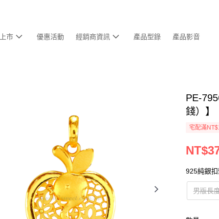
上市
優惠活動
經銷商資訊
產品型錄
產品影音
PE-7
錢）】
宅配滿NT$
NT$37
925純銀
男版長度