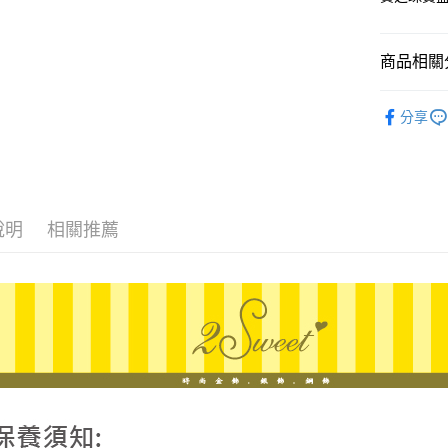
臺灣中
國泰世
匯豐（
街口支付
臺灣中
聯邦商
匯豐（
商品相關分
悠遊付
元大商
聯邦商
玉山商
元大商
ATM付款
♡𝟐𝐒𝐖
台新國
玉山商
分享
台灣樂
台新國
台灣樂
運送方式
宅配
說明
相關推薦
每筆NT$8
離島宅配
每筆NT$2