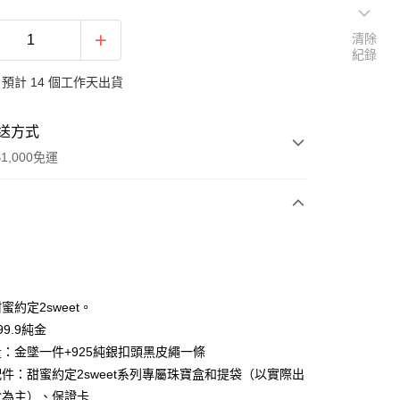
清除
紀錄
預計 14 個工作天出貨
送方式
1,000免運
次付款
期付款
0 利率 每期
NT$12,410
21家銀行
蜜約定2sweet。
0 利率 每期
NT$6,205
21家銀行
庫商業銀行
第一商業銀行
9.9純金
業銀行
彰化商業銀行
：金墜一件+925純銀扣頭黑皮繩一條
庫商業銀行
第一商業銀行
業儲蓄銀行
台北富邦商業銀行
業銀行
彰化商業銀行
件：甜蜜約定2sweet系列專屬珠寶盒和提袋（以實際出
華商業銀行
兆豐國際商業銀行
業儲蓄銀行
台北富邦商業銀行
盒為主）、保證卡