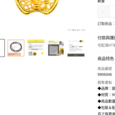
數量
訂製商品：
付款與運
宅配滿NT$
付款方式
商品特色
信用卡一
商品編號
9905046
信用卡分
銷售重點
3 期 
◆品牌：甜
6 期 
合作金
◆材質：99
華南商
◆商品數量
合作金
LINE Pay
上海商
華南商
◆包裝＆配
國泰世
Apple Pay
上海商
貨之珠寶