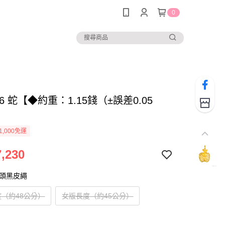
0
956 蛇【◆約重：1.15錢（±誤差0.05
1,000免運
,230
扣頭黑皮繩
（約48公分）
女版長度（約45公分）