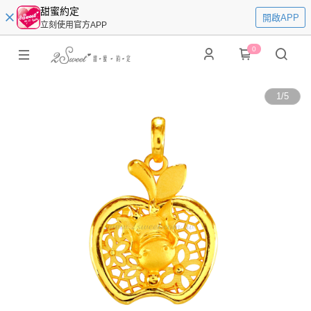
甜蜜約定
開啟APP
立刻使用官方APP
0
1
/
5