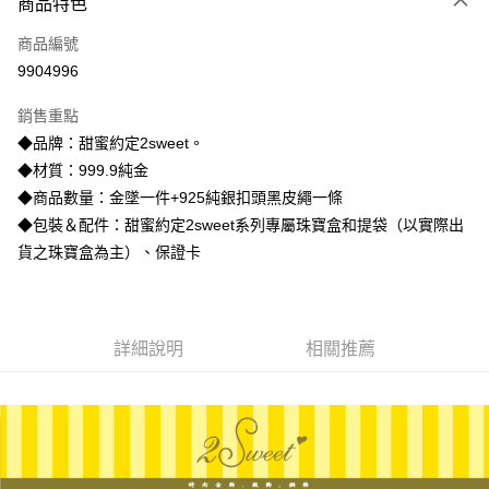
商品特色
信用卡一次付款
商品編號
信用卡分期付款
9904996
3 期 0 利率 每期
NT$12,670
21家銀行
銷售重點
6 期 0 利率 每期
NT$6,335
21家銀行
合作金庫商業銀行
第一商業銀行
◆品牌：甜蜜約定2sweet。
華南商業銀行
彰化商業銀行
合作金庫商業銀行
第一商業銀行
LINE Pay
◆材質：999.9純金
上海商業儲蓄銀行
台北富邦商業銀行
華南商業銀行
彰化商業銀行
國泰世華商業銀行
兆豐國際商業銀行
◆商品數量：金墜一件+925純銀扣頭黑皮繩一條
Apple Pay
上海商業儲蓄銀行
台北富邦商業銀行
臺灣中小企業銀行
台中商業銀行
◆包裝＆配件：甜蜜約定2sweet系列專屬珠寶盒和提袋（以實際出
國泰世華商業銀行
兆豐國際商業銀行
匯豐（台灣）商業銀行
華泰商業銀行
街口支付
臺灣中小企業銀行
台中商業銀行
貨之珠寶盒為主）、保證卡
聯邦商業銀行
遠東國際商業銀行
匯豐（台灣）商業銀行
華泰商業銀行
悠遊付
元大商業銀行
永豐商業銀行
聯邦商業銀行
遠東國際商業銀行
玉山商業銀行
星展（台灣）商業銀行
元大商業銀行
永豐商業銀行
ATM付款
台新國際商業銀行
中國信託商業銀行
玉山商業銀行
星展（台灣）商業銀行
詳細說明
相關推薦
台灣樂天信用卡公司
台新國際商業銀行
中國信託商業銀行
運送方式
台灣樂天信用卡公司
宅配
每筆NT$80，滿NT$1,000(含以上)免運費
離島宅配