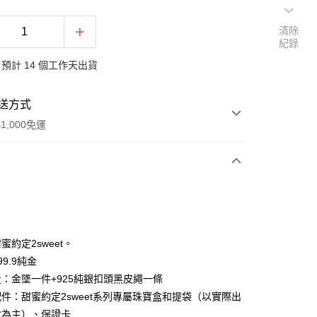
清除
紀錄
預計 14 個工作天出貨
送方式
1,000免運
次付款
期付款
0 利率 每期
NT$13,360
21家銀行
蜜約定2sweet。
0 利率 每期
NT$6,680
21家銀行
庫商業銀行
第一商業銀行
9.9純金
業銀行
彰化商業銀行
：金墜一件+925純銀扣頭黑皮繩一條
庫商業銀行
第一商業銀行
業儲蓄銀行
台北富邦商業銀行
業銀行
彰化商業銀行
件：甜蜜約定2sweet系列專屬珠寶盒和提袋（以實際出
華商業銀行
兆豐國際商業銀行
業儲蓄銀行
台北富邦商業銀行
盒為主）、保證卡