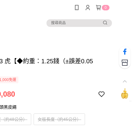
0
953 虎【◆約重：1.25錢（±誤差0.05
1,000免運
,080
扣頭黑皮繩
（約48公分）
女版長度（約45公分）