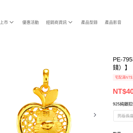
上市
優惠活動
經銷商資訊
產品型錄
產品影音
PE-7
錢）】
宅配滿NT$
NT$40
925純銀
男版長度