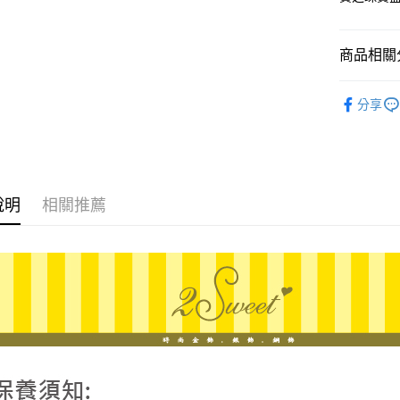
臺灣中
國泰世
匯豐（
街口支付
臺灣中
聯邦商
匯豐（
商品相關分
悠遊付
元大商
聯邦商
玉山商
元大商
ATM付款
♡𝟐𝐒𝐖
台新國
玉山商
分享
台灣樂
台新國
台灣樂
運送方式
宅配
說明
相關推薦
每筆NT$8
離島宅配
每筆NT$2