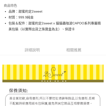
3 期 0 利率 每期
NT$10,733
21家銀行
商品特色
6 期 0 利率 每期
NT$5,366
21家銀行
合作金庫商業銀行
第一商業銀行
品牌：甜蜜約定2sweet
華南商業銀行
彰化商業銀行
合作金庫商業銀行
第一商業銀行
LINE Pay
材質：999.9純金
上海商業儲蓄銀行
台北富邦商業銀行
華南商業銀行
彰化商業銀行
國泰世華商業銀行
兆豐國際商業銀行
包裝＆配件：甜蜜約定2sweet x 貓貓蟲咖波CAPOO系列專屬精
Apple Pay
上海商業儲蓄銀行
台北富邦商業銀行
臺灣中小企業銀行
台中商業銀行
美包裝（以實際出貨之珠寶盒為主）、保證卡
國泰世華商業銀行
兆豐國際商業銀行
匯豐（台灣）商業銀行
華泰商業銀行
街口支付
臺灣中小企業銀行
台中商業銀行
聯邦商業銀行
遠東國際商業銀行
匯豐（台灣）商業銀行
華泰商業銀行
悠遊付
元大商業銀行
永豐商業銀行
聯邦商業銀行
遠東國際商業銀行
玉山商業銀行
星展（台灣）商業銀行
元大商業銀行
永豐商業銀行
詳細說明
相關推薦
ATM付款
台新國際商業銀行
中國信託商業銀行
玉山商業銀行
星展（台灣）商業銀行
台灣樂天信用卡公司
台新國際商業銀行
中國信託商業銀行
運送方式
台灣樂天信用卡公司
宅配
每筆NT$80，滿NT$1,000(含以上)免運費
離島宅配
每筆NT$220，滿NT$3,000(含以上)免運費