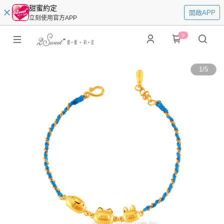
甜蜜約定
開啟APP
立刻使用官方APP
0
1
/
5