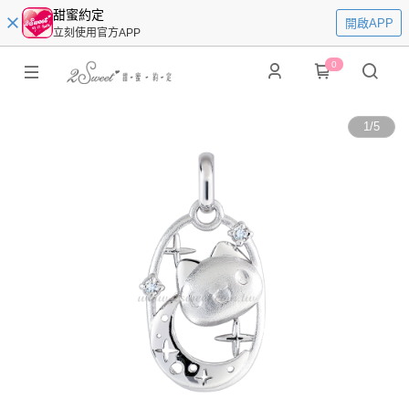
甜蜜約定
開啟APP
立刻使用官方APP
0
1
/
5