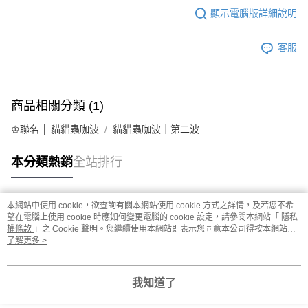
顯示電腦版詳細說明
客服
商品相關分類 (1)
♔聯名 │ 貓貓蟲咖波
貓貓蟲咖波｜第二波
本分類熱銷
全站排行
本網站中使用 cookie，欲查詢有關本網站使用 cookie 方式之詳情，及若您不希
熱門標籤
望在電腦上使用 cookie 時應如何變更電腦的 cookie 設定，請參閱本網站「
隱私
權條款
」之 Cookie 聲明。您繼續使用本網站即表示您同意本公司得按本網站使
用條款之 Cookie 聲明使用 cookie。
了解更多 >
我知道了