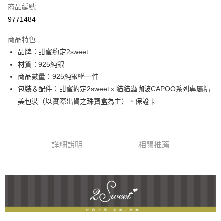
商品編號
信用卡分期付款
9771484
3 期 0 利率 每期
NT$1,226
21家銀行
商品特色
6 期 0 利率 每期
NT$613
21家銀行
合作金庫商業銀行
第一商業銀行
品牌：甜蜜約定2sweet
華南商業銀行
彰化商業銀行
合作金庫商業銀行
第一商業銀行
超商取貨付款
材質：925純銀
上海商業儲蓄銀行
台北富邦商業銀行
華南商業銀行
彰化商業銀行
國泰世華商業銀行
兆豐國際商業銀行
商品數量：925純銀墜一件
LINE Pay
上海商業儲蓄銀行
台北富邦商業銀行
臺灣中小企業銀行
台中商業銀行
包裝＆配件：甜蜜約定2sweet x 貓貓蟲咖波CAPOO系列專屬精
國泰世華商業銀行
兆豐國際商業銀行
匯豐（台灣）商業銀行
華泰商業銀行
Apple Pay
臺灣中小企業銀行
台中商業銀行
美包裝（以實際出貨之珠寶盒為主）、保證卡
聯邦商業銀行
遠東國際商業銀行
匯豐（台灣）商業銀行
華泰商業銀行
街口支付
元大商業銀行
永豐商業銀行
聯邦商業銀行
遠東國際商業銀行
玉山商業銀行
星展（台灣）商業銀行
元大商業銀行
永豐商業銀行
悠遊付
台新國際商業銀行
中國信託商業銀行
玉山商業銀行
星展（台灣）商業銀行
詳細說明
相關推薦
台灣樂天信用卡公司
台新國際商業銀行
中國信託商業銀行
ATM付款
台灣樂天信用卡公司
運送方式
全家取貨付款
每筆NT$60，滿NT$1,000(含以上)免運費