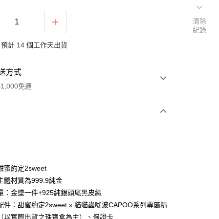
清除
紀錄
預計 14 個工作天出貨
送方式
1,000免運
次付款
期付款
0 利率 每期
NT$6,160
21家銀行
蜜約定2sweet
0 利率 每期
NT$3,080
21家銀行
庫商業銀行
第一商業銀行
體材質為999.9純金
業銀行
彰化商業銀行
量：金墜一件+925純銀頭尾黑皮繩
庫商業銀行
第一商業銀行
業儲蓄銀行
台北富邦商業銀行
業銀行
彰化商業銀行
件：甜蜜約定2sweet x 貓貓蟲咖波CAPOO系列專屬精
華商業銀行
兆豐國際商業銀行
業儲蓄銀行
台北富邦商業銀行
（以實際出貨之珠寶盒為主）、保證卡