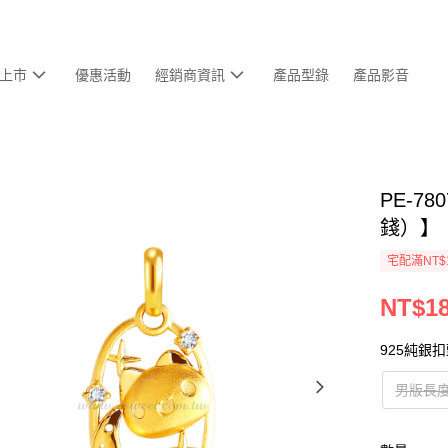
上市
優惠活動
經銷商資訊
產品型錄
產品影音
PE-7
錢）】
宅配滿NT$
NT$18
925純銀
男版長度