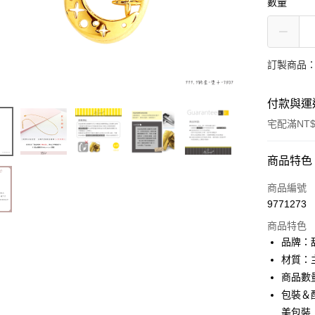
數量
訂製商品：
付款與運
宅配滿NT$
付款方式
商品特色
信用卡一
商品編號
9771273
信用卡分
商品特色
3 期 
品牌：甜
6 期 
合作金
材質：主
華南商
商品數
合作金
LINE Pay
上海商
華南商
包裝＆配
國泰世
Apple Pay
上海商
美包裝