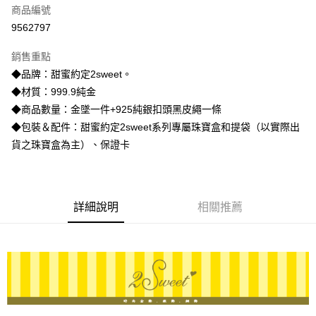
商品編號
信用卡分期付款
9562797
3 期 0 利率 每期
NT$6,920
21家銀行
銷售重點
6 期 0 利率 每期
NT$3,460
21家銀行
合作金庫商業銀行
第一商業銀行
◆品牌：甜蜜約定2sweet。
華南商業銀行
彰化商業銀行
合作金庫商業銀行
第一商業銀行
LINE Pay
◆材質：999.9純金
上海商業儲蓄銀行
台北富邦商業銀行
華南商業銀行
彰化商業銀行
國泰世華商業銀行
兆豐國際商業銀行
◆商品數量：金墜一件+925純銀扣頭黑皮繩一條
Apple Pay
上海商業儲蓄銀行
台北富邦商業銀行
臺灣中小企業銀行
台中商業銀行
◆包裝＆配件：甜蜜約定2sweet系列專屬珠寶盒和提袋（以實際出
國泰世華商業銀行
兆豐國際商業銀行
匯豐（台灣）商業銀行
華泰商業銀行
街口支付
臺灣中小企業銀行
台中商業銀行
貨之珠寶盒為主）、保證卡
聯邦商業銀行
遠東國際商業銀行
匯豐（台灣）商業銀行
華泰商業銀行
悠遊付
元大商業銀行
永豐商業銀行
聯邦商業銀行
遠東國際商業銀行
玉山商業銀行
星展（台灣）商業銀行
元大商業銀行
永豐商業銀行
ATM付款
台新國際商業銀行
中國信託商業銀行
玉山商業銀行
星展（台灣）商業銀行
詳細說明
相關推薦
台灣樂天信用卡公司
台新國際商業銀行
中國信託商業銀行
運送方式
台灣樂天信用卡公司
宅配
每筆NT$80，滿NT$1,000(含以上)免運費
離島宅配
每筆NT$220，滿NT$3,000(含以上)免運費