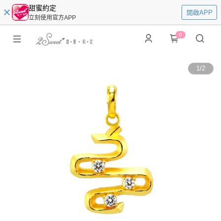
甜蜜約定
開啟APP
立刻使用官方APP
0
1
/
2