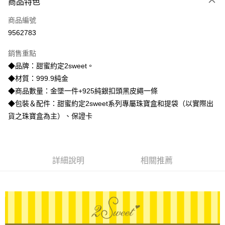
商品特色
信用卡一次付款
商品編號
信用卡分期付款
9562783
3 期 0 利率 每期
NT$5,606
21家銀行
銷售重點
6 期 0 利率 每期
NT$2,803
21家銀行
合作金庫商業銀行
第一商業銀行
◆品牌：甜蜜約定2sweet。
華南商業銀行
彰化商業銀行
合作金庫商業銀行
第一商業銀行
LINE Pay
◆材質：999.9純金
上海商業儲蓄銀行
台北富邦商業銀行
華南商業銀行
彰化商業銀行
國泰世華商業銀行
兆豐國際商業銀行
◆商品數量：金墜一件+925純銀扣頭黑皮繩一條
Apple Pay
上海商業儲蓄銀行
台北富邦商業銀行
臺灣中小企業銀行
台中商業銀行
◆包裝＆配件：甜蜜約定2sweet系列專屬珠寶盒和提袋（以實際出
國泰世華商業銀行
兆豐國際商業銀行
匯豐（台灣）商業銀行
華泰商業銀行
街口支付
臺灣中小企業銀行
台中商業銀行
貨之珠寶盒為主）、保證卡
聯邦商業銀行
遠東國際商業銀行
匯豐（台灣）商業銀行
華泰商業銀行
悠遊付
元大商業銀行
永豐商業銀行
聯邦商業銀行
遠東國際商業銀行
玉山商業銀行
星展（台灣）商業銀行
元大商業銀行
永豐商業銀行
ATM付款
台新國際商業銀行
中國信託商業銀行
玉山商業銀行
星展（台灣）商業銀行
詳細說明
相關推薦
台灣樂天信用卡公司
台新國際商業銀行
中國信託商業銀行
運送方式
台灣樂天信用卡公司
宅配
每筆NT$80，滿NT$1,000(含以上)免運費
離島宅配