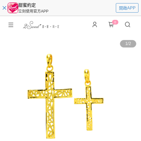
甜蜜約定
開啟APP
立刻使用官方APP
0
1
/
2