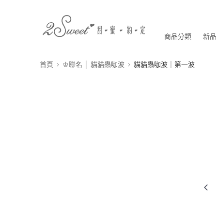
商品分類
新品
首頁
♔聯名 │ 貓貓蟲咖波
貓貓蟲咖波｜第一波