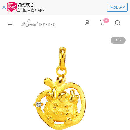
甜蜜約定
開啟APP
立刻使用官方APP
0
1
/
5