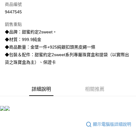
商品編號
信用卡分期付款
9447545
3 期 0 利率 每期
NT$12,496
21家銀行
銷售重點
6 期 0 利率 每期
NT$6,248
21家銀行
合作金庫商業銀行
第一商業銀行
◆品牌：甜蜜約定2sweet。
華南商業銀行
彰化商業銀行
合作金庫商業銀行
第一商業銀行
LINE Pay
◆材質：999.9純金
上海商業儲蓄銀行
台北富邦商業銀行
華南商業銀行
彰化商業銀行
國泰世華商業銀行
兆豐國際商業銀行
◆商品數量：金墜一件+925純銀扣頭黑皮繩一條
Apple Pay
上海商業儲蓄銀行
台北富邦商業銀行
臺灣中小企業銀行
台中商業銀行
◆包裝＆配件：甜蜜約定2sweet系列專屬珠寶盒和提袋（以實際出
國泰世華商業銀行
兆豐國際商業銀行
匯豐（台灣）商業銀行
華泰商業銀行
街口支付
臺灣中小企業銀行
台中商業銀行
貨之珠寶盒為主）、保證卡
聯邦商業銀行
遠東國際商業銀行
匯豐（台灣）商業銀行
華泰商業銀行
悠遊付
元大商業銀行
永豐商業銀行
聯邦商業銀行
遠東國際商業銀行
玉山商業銀行
星展（台灣）商業銀行
元大商業銀行
永豐商業銀行
ATM付款
台新國際商業銀行
中國信託商業銀行
玉山商業銀行
星展（台灣）商業銀行
詳細說明
相關推薦
台灣樂天信用卡公司
台新國際商業銀行
中國信託商業銀行
運送方式
台灣樂天信用卡公司
宅配
每筆NT$80，滿NT$1,000(含以上)免運費
顯示電腦版詳細說明
離島宅配
每筆NT$220，滿NT$3,000(含以上)免運費