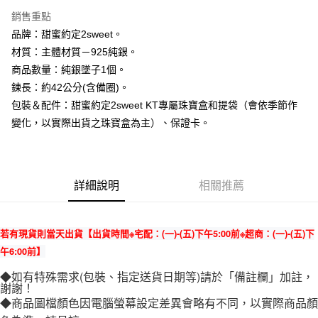
3 期 0 利率 每期
NT$1,326
21家銀行
銷售重點
6 期 0 利率 每期
NT$663
21家銀行
合作金庫商業銀行
第一商業銀行
品牌：甜蜜約定2sweet。
華南商業銀行
彰化商業銀行
合作金庫商業銀行
第一商業銀行
超商取貨付款
材質：主體材質－925純銀。
上海商業儲蓄銀行
台北富邦商業銀行
華南商業銀行
彰化商業銀行
國泰世華商業銀行
兆豐國際商業銀行
商品數量：純銀墜子1個。
LINE Pay
上海商業儲蓄銀行
台北富邦商業銀行
臺灣中小企業銀行
台中商業銀行
鍊長：約42公分(含備圈)。
國泰世華商業銀行
兆豐國際商業銀行
匯豐（台灣）商業銀行
華泰商業銀行
Apple Pay
臺灣中小企業銀行
台中商業銀行
包裝＆配件：甜蜜約定2sweet KT專屬珠寶盒和提袋（會依季節作
聯邦商業銀行
遠東國際商業銀行
匯豐（台灣）商業銀行
華泰商業銀行
變化，以實際出貨之珠寶盒為主）、保證卡。
街口支付
元大商業銀行
永豐商業銀行
聯邦商業銀行
遠東國際商業銀行
玉山商業銀行
星展（台灣）商業銀行
元大商業銀行
永豐商業銀行
悠遊付
台新國際商業銀行
中國信託商業銀行
玉山商業銀行
星展（台灣）商業銀行
台灣樂天信用卡公司
台新國際商業銀行
中國信託商業銀行
ATM付款
詳細說明
相關推薦
台灣樂天信用卡公司
運送方式
若有現貨則當天出貨【出貨時間※宅配：(一)-(五)下午5:00前※超商：(一)-(五)下
全家取貨付款
午6:00前】
每筆NT$60，滿NT$1,000(含以上)免運費
◆如有特殊需求(包裝、指定送貨日期等)請於「備註欄」加註，
7-11取貨付款
謝謝！
◆商品圖檔顏色因電腦螢幕設定差異會略有不同，以實際商品顏
每筆NT$60，滿NT$1,000(含以上)免運費