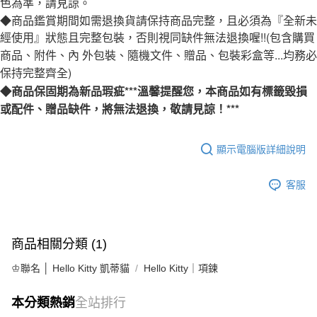
色為準，請見諒。
宅配
◆商品鑑賞期間如需退換貨請保持商品完整，且必須為『全新未
每筆NT$80，滿NT$1,000(含以上)免運費
經使用』狀態且完整包裝，否則視同缺件無法退換喔!!(包含購買
商品、附件、內 外包裝、隨機文件、贈品、包裝彩盒等...均務必
離島宅配
保持完整齊全)
每筆NT$220，滿NT$3,000(含以上)免運費
◆商品保固期為新品瑕疵***溫馨提醒您，本商品如有標籤毀損
或配件、贈品缺件，將無法退換，敬請見諒！***
顯示電腦版詳細說明
客服
商品相關分類 (1)
♔聯名 │ Hello Kitty 凱蒂貓
Hello Kitty｜項鍊
本分類熱銷
全站排行