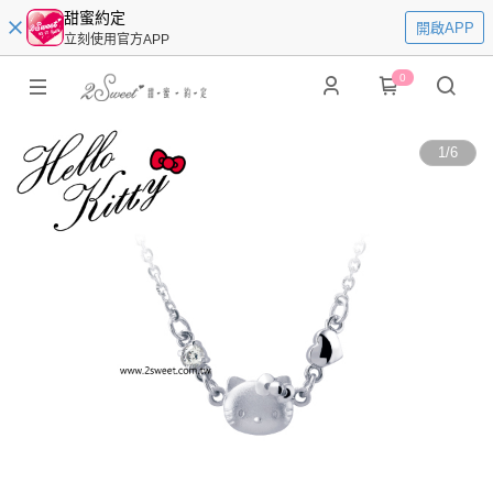
甜蜜約定
開啟APP
立刻使用官方APP
0
1
/
6