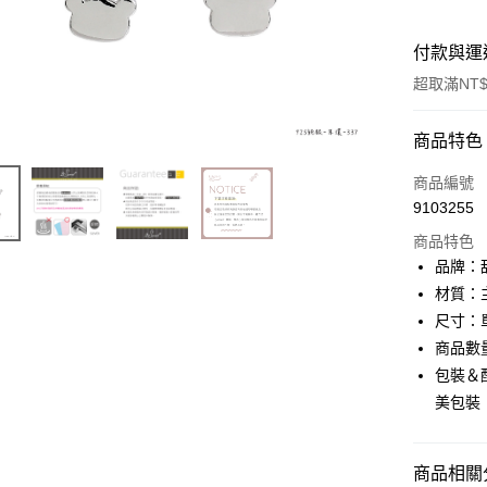
付款與運
超取滿NT$
付款方式
商品特色
信用卡一
商品編號
9103255
信用卡分
商品特色
3 期 
品牌：甜
6 期 
合作金
材質：
華南商
尺寸：單
合作金
超商取貨
上海商
華南商
商品數
國泰世
LINE Pay
上海商
包裝＆配
臺灣中
國泰世
美包裝
匯豐（
Apple Pay
臺灣中
聯邦商
匯豐（
街口支付
元大商
聯邦商
商品相關分
玉山商
元大商