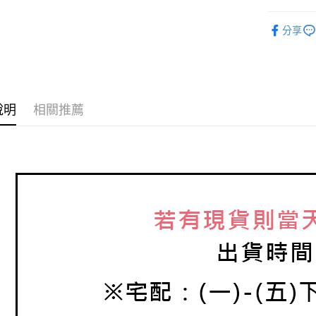
悠遊付
台新國
玉山商
♔聯名 │ R
台灣樂
台新國
ATM付款
分享
台灣樂
運送方式
全家取貨
說明
相關推薦
每筆NT$6
7-11取貨
每筆NT$6
宅配
每筆NT$8
離島宅配
每筆NT$2