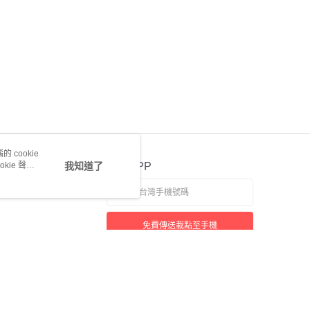
 cookie
kie 聲明
我知道了
官方APP
免費傳送載點至手機
若接到可疑電話，請洽詢165反詐騙專線
本站最佳瀏覽環境請使用 Google Chrome、Firefox 或 Edge 以上版本