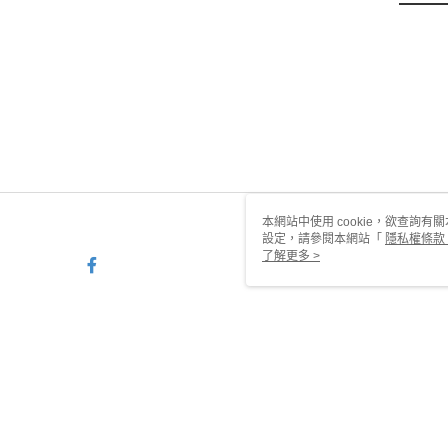
本網站中使用 cookie，欲查詢有關
設定，請參閱本網站「
隱私權條款
使用 cookie。
了解更多 >
TW-MWG1-66-60 Web2.0 De
© 2026 by 甜蜜約定銀樓有限公司