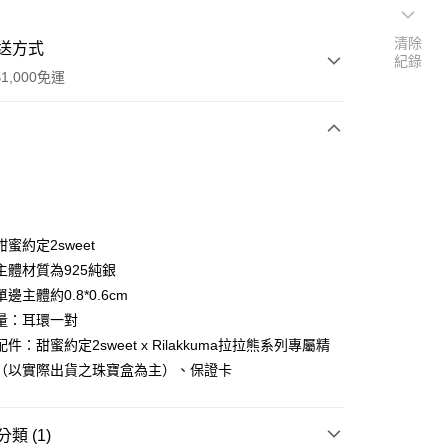
清除
送方式
紀錄
1,000免運
次付款
期付款
0 利率 每期
NT$1,160
21家銀行
蜜約定2sweet
0 利率 每期
NT$580
21家銀行
庫商業銀行
第一商業銀行
主體材質為925純銀
業銀行
彰化商業銀行
邊主體約0.8*0.6cm
庫商業銀行
第一商業銀行
付款
業儲蓄銀行
台北富邦商業銀行
業銀行
彰化商業銀行
量：耳環一對
華商業銀行
兆豐國際商業銀行
業儲蓄銀行
台北富邦商業銀行
件：甜蜜約定2sweet x Rilakkuma拉拉熊系列專屬精
小企業銀行
台中商業銀行
華商業銀行
兆豐國際商業銀行
（以實際出貨之珠寶盒為主）、保證卡
台灣）商業銀行
華泰商業銀行
小企業銀行
台中商業銀行
業銀行
遠東國際商業銀行
台灣）商業銀行
華泰商業銀行
業銀行
永豐商業銀行
業銀行
遠東國際商業銀行
類 (1)
業銀行
星展（台灣）商業銀行
業銀行
永豐商業銀行