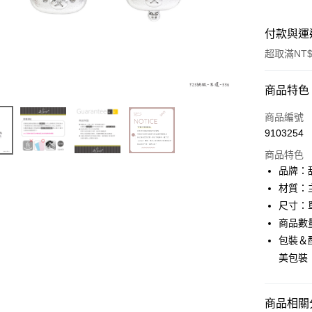
付款與運
超取滿NT$
付款方式
商品特色
信用卡一
商品編號
9103254
信用卡分
商品特色
3 期 
品牌：甜
6 期 
合作金
材質：
華南商
尺寸：單
合作金
超商取貨
上海商
華南商
商品數
國泰世
LINE Pay
上海商
包裝＆配
臺灣中
國泰世
美包裝
匯豐（
Apple Pay
臺灣中
聯邦商
匯豐（
街口支付
元大商
聯邦商
商品相關分
玉山商
元大商