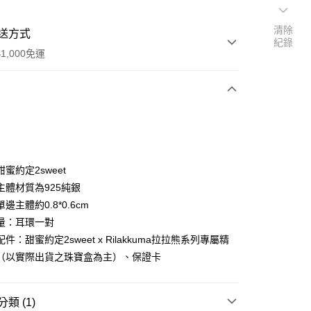
清除
送方式
紀錄
1,000免運
次付款
期付款
0 利率 每期
NT$1,160
21家銀行
蜜約定2sweet
0 利率 每期
NT$580
21家銀行
庫商業銀行
第一商業銀行
主體材質為925純銀
業銀行
彰化商業銀行
邊主體約0.8*0.6cm
庫商業銀行
第一商業銀行
付款
業儲蓄銀行
台北富邦商業銀行
業銀行
彰化商業銀行
量：耳環一對
華商業銀行
兆豐國際商業銀行
業儲蓄銀行
台北富邦商業銀行
件：甜蜜約定2sweet x Rilakkuma拉拉熊系列專屬精
小企業銀行
台中商業銀行
華商業銀行
兆豐國際商業銀行
（以實際出貨之珠寶盒為主）、保證卡
台灣）商業銀行
華泰商業銀行
小企業銀行
台中商業銀行
業銀行
遠東國際商業銀行
台灣）商業銀行
華泰商業銀行
業銀行
永豐商業銀行
業銀行
遠東國際商業銀行
類 (1)
業銀行
星展（台灣）商業銀行
業銀行
永豐商業銀行