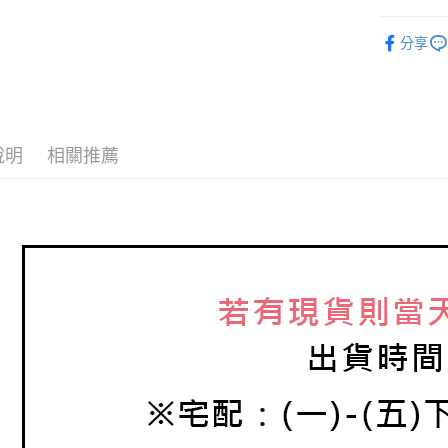
悠遊付
台新國
玉山商
♔聯名 │ R
台灣樂
台新國
ATM付款
分享
台灣樂
運送方式
全家取貨
說明
相關推薦
每筆NT$6
7-11取貨
每筆NT$6
宅配
每筆NT$8
離島宅配
每筆NT$2