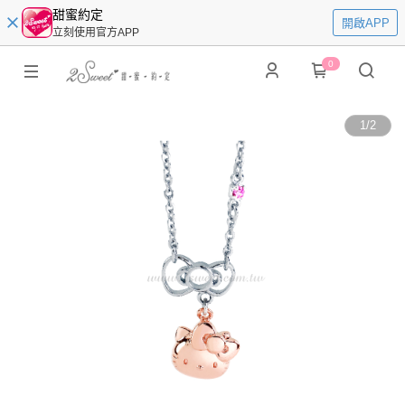
甜蜜約定
開啟APP
立刻使用官方APP
0
1
/
2