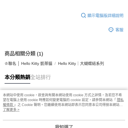
顯示電腦版詳細說明
客服
商品相關分類 (1)
♔聯名 │ Hello Kitty 凱蒂貓
Hello Kitty｜大蝴蝶結系列
本分類熱銷
全站排行
本網站中使用 cookie，欲查詢有關本網站使用 cookie 方式之詳情，及若您不希
熱門標籤
望在電腦上使用 cookie 時應如何變更電腦的 cookie 設定，請參閱本網站「
隱私
權條款
」之 Cookie 聲明。您繼續使用本網站即表示您同意本公司得按本網站使
用條款之 Cookie 聲明使用 cookie。
了解更多 >
我知道了