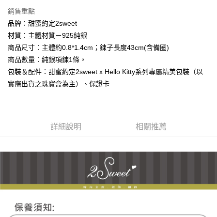
3 期 0 利率 每期
NT$1,493
21家銀行
銷售重點
6 期 0 利率 每期
NT$746
21家銀行
合作金庫商業銀行
第一商業銀行
品牌：甜蜜約定2sweet
華南商業銀行
彰化商業銀行
合作金庫商業銀行
第一商業銀行
超商取貨付款
材質：主體材質－925純銀
上海商業儲蓄銀行
台北富邦商業銀行
華南商業銀行
彰化商業銀行
國泰世華商業銀行
兆豐國際商業銀行
商品尺寸：主體約0.8*1.4cm；鍊子長度43cm(含備圈)
LINE Pay
上海商業儲蓄銀行
台北富邦商業銀行
臺灣中小企業銀行
台中商業銀行
商品數量：純銀項鍊1條。
國泰世華商業銀行
兆豐國際商業銀行
匯豐（台灣）商業銀行
華泰商業銀行
Apple Pay
臺灣中小企業銀行
台中商業銀行
包裝＆配件：甜蜜約定2sweet x Hello Kitty系列專屬精美包裝（以
聯邦商業銀行
遠東國際商業銀行
匯豐（台灣）商業銀行
華泰商業銀行
實際出貨之珠寶盒為主）、保證卡
街口支付
元大商業銀行
永豐商業銀行
聯邦商業銀行
遠東國際商業銀行
玉山商業銀行
星展（台灣）商業銀行
元大商業銀行
永豐商業銀行
悠遊付
台新國際商業銀行
中國信託商業銀行
玉山商業銀行
星展（台灣）商業銀行
台灣樂天信用卡公司
台新國際商業銀行
中國信託商業銀行
ATM付款
詳細說明
相關推薦
台灣樂天信用卡公司
運送方式
全家取貨付款
每筆NT$60，滿NT$1,000(含以上)免運費
7-11取貨付款
每筆NT$60，滿NT$1,000(含以上)免運費