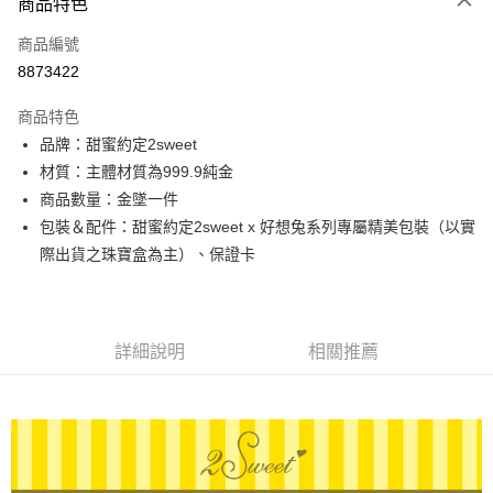
商品特色
信用卡一次付款
商品編號
信用卡分期付款
8873422
3 期 0 利率 每期
NT$6,750
21家銀行
商品特色
6 期 0 利率 每期
NT$3,375
21家銀行
合作金庫商業銀行
第一商業銀行
品牌：甜蜜約定2sweet
華南商業銀行
彰化商業銀行
合作金庫商業銀行
第一商業銀行
LINE Pay
材質：主體材質為999.9純金
上海商業儲蓄銀行
台北富邦商業銀行
華南商業銀行
彰化商業銀行
國泰世華商業銀行
兆豐國際商業銀行
商品數量：金墜一件
Apple Pay
上海商業儲蓄銀行
台北富邦商業銀行
臺灣中小企業銀行
台中商業銀行
包裝＆配件：甜蜜約定2sweet x 好想兔系列專屬精美包裝（以實
國泰世華商業銀行
兆豐國際商業銀行
匯豐（台灣）商業銀行
華泰商業銀行
街口支付
臺灣中小企業銀行
台中商業銀行
際出貨之珠寶盒為主）、保證卡
聯邦商業銀行
遠東國際商業銀行
匯豐（台灣）商業銀行
華泰商業銀行
悠遊付
元大商業銀行
永豐商業銀行
聯邦商業銀行
遠東國際商業銀行
玉山商業銀行
星展（台灣）商業銀行
元大商業銀行
永豐商業銀行
ATM付款
台新國際商業銀行
中國信託商業銀行
玉山商業銀行
星展（台灣）商業銀行
詳細說明
相關推薦
台灣樂天信用卡公司
台新國際商業銀行
中國信託商業銀行
運送方式
台灣樂天信用卡公司
宅配
每筆NT$80，滿NT$1,000(含以上)免運費
離島宅配