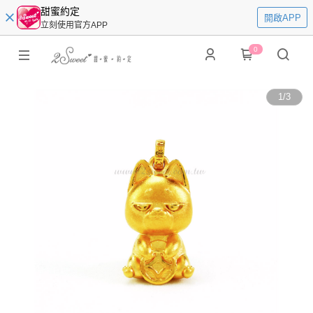
甜蜜約定
開啟APP
立刻使用官方APP
0
1
/
3