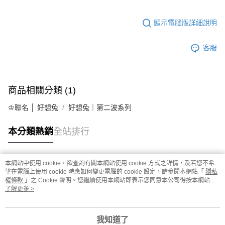
顯示電腦版詳細說明
客服
商品相關分類 (1)
♔聯名 │ 好想兔
好想兔｜第二波系列
本分類熱銷
全站排行
本網站中使用 cookie，欲查詢有關本網站使用 cookie 方式之詳情，及若您不希
熱門標籤
望在電腦上使用 cookie 時應如何變更電腦的 cookie 設定，請參閱本網站「
隱私
權條款
」之 Cookie 聲明。您繼續使用本網站即表示您同意本公司得按本網站使
用條款之 Cookie 聲明使用 cookie。
了解更多 >
我知道了