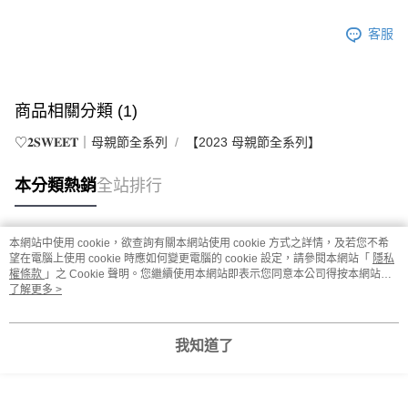
每筆NT$220，滿NT$3,000(含以上)免運費
客服
商品相關分類 (1)
♡𝟐𝐒𝐖𝐄𝐄𝐓｜母親節全系列
【2023 母親節全系列】
本分類熱銷
全站排行
本網站中使用 cookie，欲查詢有關本網站使用 cookie 方式之詳情，及若您不希
熱門標籤
望在電腦上使用 cookie 時應如何變更電腦的 cookie 設定，請參閱本網站「
隱私
權條款
」之 Cookie 聲明。您繼續使用本網站即表示您同意本公司得按本網站使
用條款之 Cookie 聲明使用 cookie。
了解更多 >
我知道了