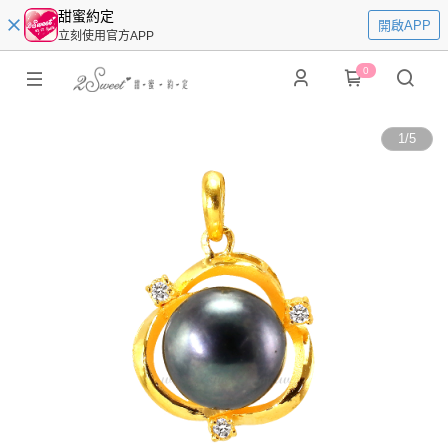
甜蜜約定
開啟APP
立刻使用官方APP
0
1
/
5