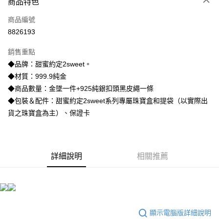
商品特色
信用卡一次付款
商品編號
信用卡分期付款
8826193
3 期 0 利率 每期
NT$9,926
21家銀行
銷售重點
6 期 0 利率 每期
NT$4,963
21家銀行
合作金庫商業銀行
第一商業銀行
◆品牌：甜蜜約定2sweet。
華南商業銀行
彰化商業銀行
合作金庫商業銀行
第一商業銀行
LINE Pay
◆材質：999.9純金
上海商業儲蓄銀行
台北富邦商業銀行
華南商業銀行
彰化商業銀行
國泰世華商業銀行
兆豐國際商業銀行
◆商品數量：金墜一件+925純銀扣頭黑皮繩一條
Apple Pay
上海商業儲蓄銀行
台北富邦商業銀行
臺灣中小企業銀行
台中商業銀行
◆包裝＆配件：甜蜜約定2sweet系列專屬珠寶盒和提袋（以實際出
國泰世華商業銀行
兆豐國際商業銀行
匯豐（台灣）商業銀行
華泰商業銀行
街口支付
臺灣中小企業銀行
台中商業銀行
貨之珠寶盒為主）、保證卡
聯邦商業銀行
遠東國際商業銀行
匯豐（台灣）商業銀行
華泰商業銀行
悠遊付
元大商業銀行
永豐商業銀行
聯邦商業銀行
遠東國際商業銀行
玉山商業銀行
星展（台灣）商業銀行
元大商業銀行
永豐商業銀行
ATM付款
台新國際商業銀行
中國信託商業銀行
玉山商業銀行
星展（台灣）商業銀行
詳細說明
相關推薦
台灣樂天信用卡公司
台新國際商業銀行
中國信託商業銀行
運送方式
台灣樂天信用卡公司
宅配
每筆NT$80，滿NT$1,000(含以上)免運費
顯示電腦版詳細說明
離島宅配