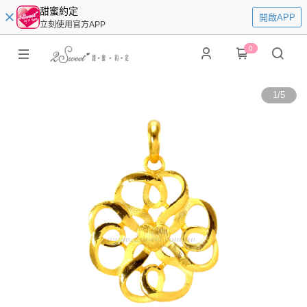
甜蜜約定
開啟APP
立刻使用官方APP
0
1
/
5