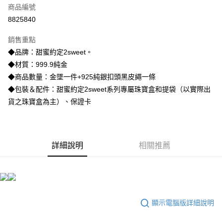
商品編號
信用卡分期付款
8825840
3 期 0 利率 每期
NT$11,120
21家銀行
銷售重點
6 期 0 利率 每期
NT$5,560
21家銀行
合作金庫商業銀行
第一商業銀行
◆品牌：甜蜜約定2sweet。
華南商業銀行
彰化商業銀行
合作金庫商業銀行
第一商業銀行
LINE Pay
◆材質：999.9純金
上海商業儲蓄銀行
台北富邦商業銀行
華南商業銀行
彰化商業銀行
國泰世華商業銀行
兆豐國際商業銀行
◆商品數量：金墜一件+925純銀扣頭黑皮繩一條
Apple Pay
上海商業儲蓄銀行
台北富邦商業銀行
臺灣中小企業銀行
台中商業銀行
◆包裝＆配件：甜蜜約定2sweet系列專屬珠寶盒和提袋（以實際出
國泰世華商業銀行
兆豐國際商業銀行
匯豐（台灣）商業銀行
華泰商業銀行
街口支付
臺灣中小企業銀行
台中商業銀行
貨之珠寶盒為主）、保證卡
聯邦商業銀行
遠東國際商業銀行
匯豐（台灣）商業銀行
華泰商業銀行
悠遊付
元大商業銀行
永豐商業銀行
聯邦商業銀行
遠東國際商業銀行
玉山商業銀行
星展（台灣）商業銀行
元大商業銀行
永豐商業銀行
ATM付款
台新國際商業銀行
中國信託商業銀行
玉山商業銀行
星展（台灣）商業銀行
詳細說明
相關推薦
台灣樂天信用卡公司
台新國際商業銀行
中國信託商業銀行
運送方式
台灣樂天信用卡公司
宅配
每筆NT$80，滿NT$1,000(含以上)免運費
顯示電腦版詳細說明
離島宅配
每筆NT$220，滿NT$3,000(含以上)免運費