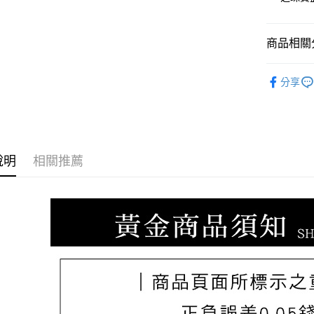
臺灣中
國泰世
匯豐（
街口支付
臺灣中
聯邦商
匯豐（
商品相關分
悠遊付
元大商
聯邦商
玉山商
元大商
ATM付款
♡𝟐𝐒𝐖
台新國
玉山商
分享
台灣樂
台新國
台灣樂
運送方式
宅配
說明
相關推薦
每筆NT$8
離島宅配
每筆NT$2