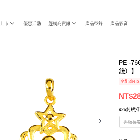
上市
優惠活動
經銷商資訊
產品型錄
產品影音
PE -
錢）】
宅配滿NT$
NT$28
925純銀
男版長度