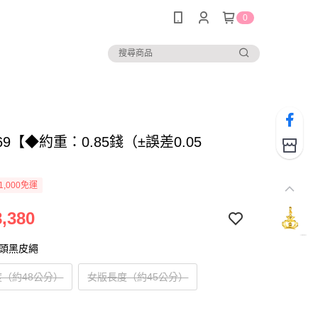
0
7669【◆約重：0.85錢（±誤差0.05
1,000免運
,380
扣頭黑皮繩
（約48公分）
女版長度（約45公分）