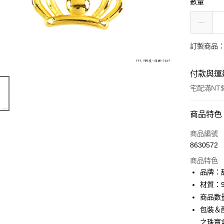
數量
訂製商品：
付款與運
宅配滿NT$
付款方式
商品特色
信用卡一
商品編號
8630572
信用卡分
商品特色
3 期 
品牌：甜
6 期 
合作金
材質：9
華南商
商品數
合作金
LINE Pay
上海商
華南商
包裝＆
國泰世
Apple Pay
上海商
之珠寶