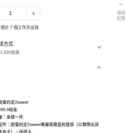
清除
紀錄
預計 7 個工作天出貨
送方式
1,000免運
次付款
期付款
0 利率 每期
NT$9,460
21家銀行
蜜約定2sweet
0 利率 每期
NT$4,730
21家銀行
庫商業銀行
第一商業銀行
99.9純金
業銀行
彰化商業銀行
量：金墜一件
庫商業銀行
第一商業銀行
業儲蓄銀行
台北富邦商業銀行
業銀行
彰化商業銀行
配件：甜蜜約定2sweet專屬珠寶盒和提袋（以實際出貨
華商業銀行
兆豐國際商業銀行
業儲蓄銀行
台北富邦商業銀行
盒為主）、保證卡