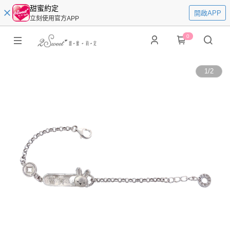
甜蜜約定
開啟APP
立刻使用官方APP
0
1
/
2