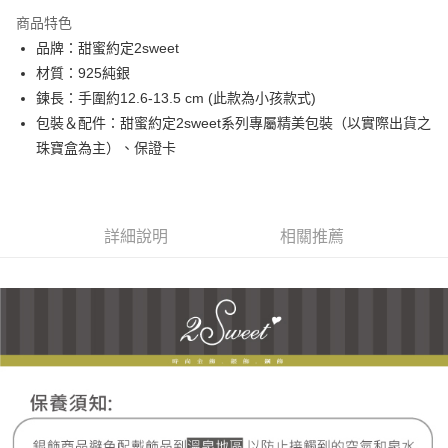
3 期 0 利率 每期
NT$793
21家銀行
商品特色
6 期 0 利率 每期
NT$396
21家銀行
合作金庫商業銀行
第一商業銀行
品牌：甜蜜約定2sweet
華南商業銀行
彰化商業銀行
合作金庫商業銀行
第一商業銀行
超商取貨付款
材質：925純銀
上海商業儲蓄銀行
台北富邦商業銀行
華南商業銀行
彰化商業銀行
國泰世華商業銀行
兆豐國際商業銀行
鍊長：手圍約12.6-13.5 cm (此款為小孩款式)
LINE Pay
上海商業儲蓄銀行
台北富邦商業銀行
臺灣中小企業銀行
台中商業銀行
包裝＆配件：甜蜜約定2sweet系列專屬精美包裝（以實際出貨之
國泰世華商業銀行
兆豐國際商業銀行
匯豐（台灣）商業銀行
華泰商業銀行
Apple Pay
臺灣中小企業銀行
台中商業銀行
珠寶盒為主）、保證卡
聯邦商業銀行
遠東國際商業銀行
匯豐（台灣）商業銀行
華泰商業銀行
街口支付
元大商業銀行
永豐商業銀行
聯邦商業銀行
遠東國際商業銀行
玉山商業銀行
星展（台灣）商業銀行
元大商業銀行
永豐商業銀行
悠遊付
台新國際商業銀行
中國信託商業銀行
玉山商業銀行
星展（台灣）商業銀行
詳細說明
相關推薦
台灣樂天信用卡公司
台新國際商業銀行
中國信託商業銀行
ATM付款
台灣樂天信用卡公司
運送方式
全家取貨付款
每筆NT$60，滿NT$1,000(含以上)免運費
7-11取貨付款
每筆NT$60，滿NT$1,000(含以上)免運費