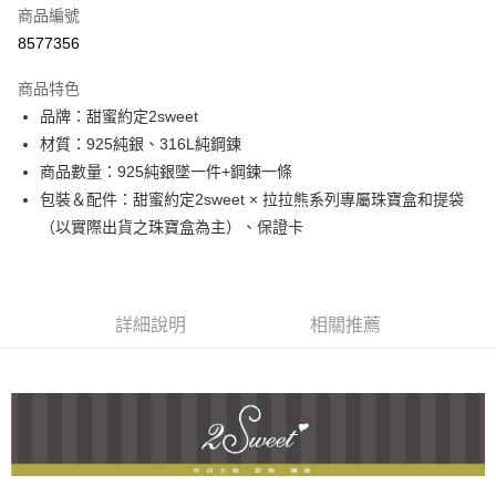
商品編號
信用卡分期付款
8577356
3 期 0 利率 每期
NT$1,460
21家銀行
商品特色
6 期 0 利率 每期
NT$730
21家銀行
合作金庫商業銀行
第一商業銀行
品牌：甜蜜約定2sweet
華南商業銀行
彰化商業銀行
合作金庫商業銀行
第一商業銀行
超商取貨付款
材質：925純銀、316L純鋼鍊
上海商業儲蓄銀行
台北富邦商業銀行
華南商業銀行
彰化商業銀行
國泰世華商業銀行
兆豐國際商業銀行
商品數量：925純銀墜一件+鋼鍊一條
LINE Pay
上海商業儲蓄銀行
台北富邦商業銀行
臺灣中小企業銀行
台中商業銀行
包裝＆配件：甜蜜約定2sweet × 拉拉熊系列專屬珠寶盒和提袋
國泰世華商業銀行
兆豐國際商業銀行
匯豐（台灣）商業銀行
華泰商業銀行
Apple Pay
臺灣中小企業銀行
台中商業銀行
（以實際出貨之珠寶盒為主）、保證卡
聯邦商業銀行
遠東國際商業銀行
匯豐（台灣）商業銀行
華泰商業銀行
街口支付
元大商業銀行
永豐商業銀行
聯邦商業銀行
遠東國際商業銀行
玉山商業銀行
星展（台灣）商業銀行
元大商業銀行
永豐商業銀行
悠遊付
台新國際商業銀行
中國信託商業銀行
玉山商業銀行
星展（台灣）商業銀行
詳細說明
相關推薦
台灣樂天信用卡公司
台新國際商業銀行
中國信託商業銀行
ATM付款
台灣樂天信用卡公司
運送方式
全家取貨付款
每筆NT$60，滿NT$1,000(含以上)免運費