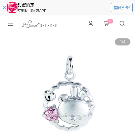
甜蜜約定
開啟APP
立刻使用官方APP
0
1
/
4