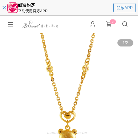
甜蜜約定
開啟APP
立刻使用官方APP
0
1
/
2