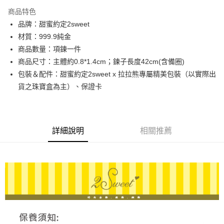
3 期 0 利率 每期
NT$11,000
21家銀行
商品特色
6 期 0 利率 每期
NT$5,500
21家銀行
合作金庫商業銀行
第一商業銀行
品牌：甜蜜約定2sweet
華南商業銀行
彰化商業銀行
合作金庫商業銀行
第一商業銀行
LINE Pay
材質：999.9純金
上海商業儲蓄銀行
台北富邦商業銀行
華南商業銀行
彰化商業銀行
國泰世華商業銀行
兆豐國際商業銀行
商品數量：項鍊一件
Apple Pay
上海商業儲蓄銀行
台北富邦商業銀行
臺灣中小企業銀行
台中商業銀行
商品尺寸：主體約0.8*1.4cm；鍊子長度42cm(含備圈)
國泰世華商業銀行
兆豐國際商業銀行
匯豐（台灣）商業銀行
華泰商業銀行
街口支付
臺灣中小企業銀行
台中商業銀行
包裝＆配件：甜蜜約定2sweet x 拉拉熊專屬精美包裝（以實際出
聯邦商業銀行
遠東國際商業銀行
匯豐（台灣）商業銀行
華泰商業銀行
貨之珠寶盒為主）、保證卡
悠遊付
元大商業銀行
永豐商業銀行
聯邦商業銀行
遠東國際商業銀行
玉山商業銀行
星展（台灣）商業銀行
元大商業銀行
永豐商業銀行
ATM付款
台新國際商業銀行
中國信託商業銀行
玉山商業銀行
星展（台灣）商業銀行
台灣樂天信用卡公司
台新國際商業銀行
中國信託商業銀行
詳細說明
相關推薦
運送方式
台灣樂天信用卡公司
宅配
每筆NT$80，滿NT$1,000(含以上)免運費
離島宅配
每筆NT$220，滿NT$3,000(含以上)免運費