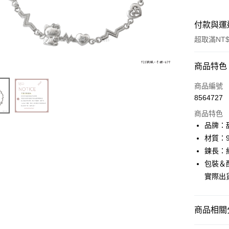
付款與運
超取滿NT$
付款方式
商品特色
信用卡一
商品編號
8564727
信用卡分
商品特色
3 期 
品牌：甜
6 期 
合作金
材質：9
華南商
鍊長：約
合作金
超商取貨
上海商
華南商
包裝＆配
國泰世
LINE Pay
上海商
實際出
臺灣中
國泰世
匯豐（
Apple Pay
臺灣中
聯邦商
匯豐（
商品相關分
街口支付
元大商
聯邦商
玉山商
元大商