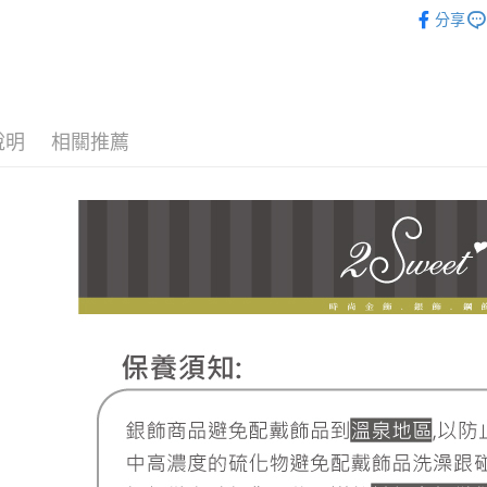
悠遊付
♔聯名 │ He
台新國
玉山商
分享
台灣樂
台新國
ATM付款
台灣樂
運送方式
說明
相關推薦
全家取貨
每筆NT$6
7-11取貨
每筆NT$6
宅配
每筆NT$8
離島宅配
每筆NT$2