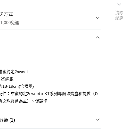
清除
送方式
紀錄
1,000免運
次付款
期付款
0 利率 每期
NT$1,493
21家銀行
蜜約定2sweet
0 利率 每期
NT$746
21家銀行
庫商業銀行
第一商業銀行
25純銀
業銀行
彰化商業銀行
18-19cm(含備圈)
庫商業銀行
第一商業銀行
付款
業儲蓄銀行
台北富邦商業銀行
業銀行
彰化商業銀行
件：甜蜜約定2sweet x KT系列專屬珠寶盒和提袋（以
華商業銀行
兆豐國際商業銀行
業儲蓄銀行
台北富邦商業銀行
貨之珠寶盒為主）、保證卡
小企業銀行
台中商業銀行
華商業銀行
兆豐國際商業銀行
台灣）商業銀行
華泰商業銀行
小企業銀行
台中商業銀行
業銀行
遠東國際商業銀行
台灣）商業銀行
華泰商業銀行
類 (1)
業銀行
永豐商業銀行
業銀行
遠東國際商業銀行
業銀行
星展（台灣）商業銀行
業銀行
永豐商業銀行