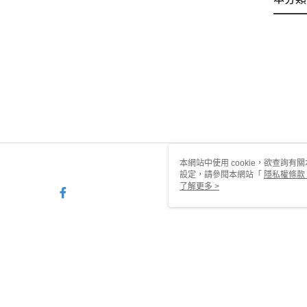
本網站中使用 cookie，欲查詢有關
設定，請參閱本網站「
隱私權條款
使用 cookie。
了解更多 >
TW-MWG1-66-15 Web2.0 De
© 2026 by 甜蜜約定銀樓有限公司