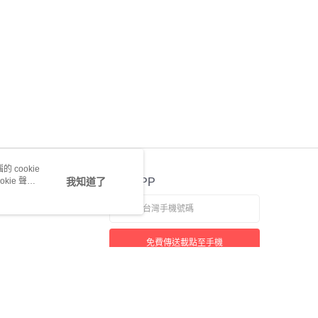
 cookie
kie 聲明
我知道了
官方APP
免費傳送載點至手機
若接到可疑電話，請洽詢165反詐騙專線
本站最佳瀏覽環境請使用 Google Chrome、Firefox 或 Edge 以上版本