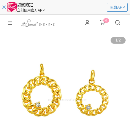
甜蜜約定
開啟APP
立刻使用官方APP
0
1
/
2