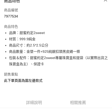
商品特色
信用卡一次付款
商品編號
信用卡分期付款
7977534
3 期 0 利率 每期
NT$23,173
21家銀行
商品特色
6 期 0 利率 每期
NT$11,586
21家銀行
合作金庫商業銀行
第一商業銀行
品牌：甜蜜約定2sweet
華南商業銀行
彰化商業銀行
合作金庫商業銀行
第一商業銀行
LINE Pay
材質：999.9純金
上海商業儲蓄銀行
台北富邦商業銀行
華南商業銀行
彰化商業銀行
國泰世華商業銀行
兆豐國際商業銀行
商品尺寸：約2.5*2.5公分
Apple Pay
上海商業儲蓄銀行
台北富邦商業銀行
臺灣中小企業銀行
台中商業銀行
商品數量：金墜一件+925純銀扣頭黑皮繩一條
國泰世華商業銀行
兆豐國際商業銀行
匯豐（台灣）商業銀行
華泰商業銀行
街口支付
臺灣中小企業銀行
台中商業銀行
包裝＆配件：甜蜜約定2sweet專屬珠寶盒和提袋（以實際出貨之
聯邦商業銀行
遠東國際商業銀行
匯豐（台灣）商業銀行
華泰商業銀行
珠寶盒為主）、保證卡
悠遊付
元大商業銀行
永豐商業銀行
聯邦商業銀行
遠東國際商業銀行
玉山商業銀行
星展（台灣）商業銀行
元大商業銀行
永豐商業銀行
銷售重點
ATM付款
台新國際商業銀行
中國信託商業銀行
玉山商業銀行
星展（台灣）商業銀行
此下單頁面為圖左邊款式
台灣樂天信用卡公司
台新國際商業銀行
中國信託商業銀行
運送方式
台灣樂天信用卡公司
宅配
每筆NT$80，滿NT$1,000(含以上)免運費
詳細說明
相關推薦
離島宅配