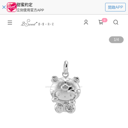
甜蜜約定
開啟APP
立刻使用官方APP
0
1
/
4