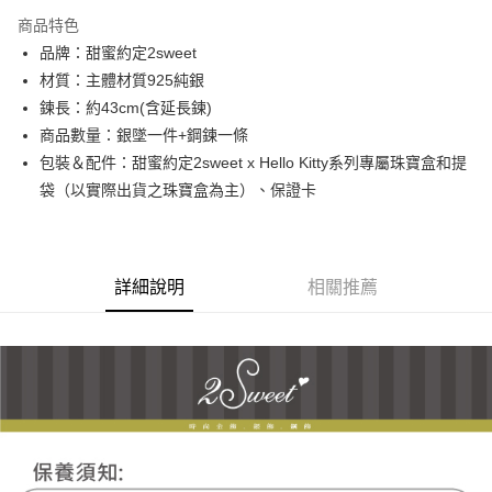
3 期 0 利率 每期
NT$1,160
21家銀行
商品特色
6 期 0 利率 每期
NT$580
21家銀行
合作金庫商業銀行
第一商業銀行
品牌：甜蜜約定2sweet
華南商業銀行
彰化商業銀行
合作金庫商業銀行
第一商業銀行
超商取貨付款
材質：主體材質925純銀
上海商業儲蓄銀行
台北富邦商業銀行
華南商業銀行
彰化商業銀行
國泰世華商業銀行
兆豐國際商業銀行
鍊長：約43cm(含延長鍊)
LINE Pay
上海商業儲蓄銀行
台北富邦商業銀行
臺灣中小企業銀行
台中商業銀行
商品數量：銀墜一件+鋼鍊一條
國泰世華商業銀行
兆豐國際商業銀行
匯豐（台灣）商業銀行
華泰商業銀行
Apple Pay
臺灣中小企業銀行
台中商業銀行
包裝＆配件：甜蜜約定2sweet x Hello Kitty系列專屬珠寶盒和提
聯邦商業銀行
遠東國際商業銀行
匯豐（台灣）商業銀行
華泰商業銀行
袋（以實際出貨之珠寶盒為主）、保證卡
街口支付
元大商業銀行
永豐商業銀行
聯邦商業銀行
遠東國際商業銀行
玉山商業銀行
星展（台灣）商業銀行
元大商業銀行
永豐商業銀行
悠遊付
台新國際商業銀行
中國信託商業銀行
玉山商業銀行
星展（台灣）商業銀行
台灣樂天信用卡公司
台新國際商業銀行
中國信託商業銀行
ATM付款
詳細說明
相關推薦
台灣樂天信用卡公司
運送方式
全家取貨付款
每筆NT$60，滿NT$1,000(含以上)免運費
7-11取貨付款
每筆NT$60，滿NT$1,000(含以上)免運費