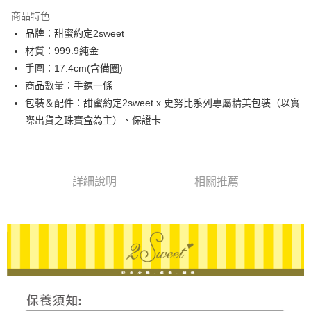
3 期 0 利率 每期
NT$15,750
21家銀行
商品特色
6 期 0 利率 每期
NT$7,875
21家銀行
合作金庫商業銀行
第一商業銀行
品牌：甜蜜約定2sweet
華南商業銀行
彰化商業銀行
合作金庫商業銀行
第一商業銀行
LINE Pay
材質：999.9純金
上海商業儲蓄銀行
台北富邦商業銀行
華南商業銀行
彰化商業銀行
國泰世華商業銀行
兆豐國際商業銀行
手圍：17.4cm(含備圈)
Apple Pay
上海商業儲蓄銀行
台北富邦商業銀行
臺灣中小企業銀行
台中商業銀行
商品數量：手鍊一條
國泰世華商業銀行
兆豐國際商業銀行
匯豐（台灣）商業銀行
華泰商業銀行
街口支付
臺灣中小企業銀行
台中商業銀行
包裝＆配件：甜蜜約定2sweet x 史努比系列專屬精美包裝（以實
聯邦商業銀行
遠東國際商業銀行
匯豐（台灣）商業銀行
華泰商業銀行
際出貨之珠寶盒為主）、保證卡
悠遊付
元大商業銀行
永豐商業銀行
聯邦商業銀行
遠東國際商業銀行
玉山商業銀行
星展（台灣）商業銀行
元大商業銀行
永豐商業銀行
ATM付款
台新國際商業銀行
中國信託商業銀行
玉山商業銀行
星展（台灣）商業銀行
台灣樂天信用卡公司
台新國際商業銀行
中國信託商業銀行
詳細說明
相關推薦
運送方式
台灣樂天信用卡公司
宅配
每筆NT$80，滿NT$1,000(含以上)免運費
離島宅配
每筆NT$220，滿NT$3,000(含以上)免運費