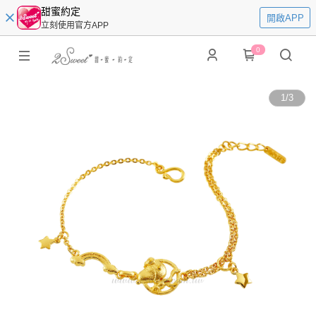
甜蜜約定
開啟APP
立刻使用官方APP
0
1
/
3