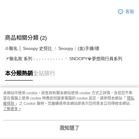
客服
商品相關分類 (2)
♔聯名 │ Snoopy 史努比
Snoopy｜(金)手鍊/環
📌聯名款 系列 - - - - - - - - - - -
SNOOPY💎夢想飛行員系列
本分類熱銷
全站排行
本網站中使用 cookie，欲查詢有關本網站使用 cookie 方式之詳情，及若您不希
熱門標籤
望在電腦上使用 cookie 時應如何變更電腦的 cookie 設定，請參閱本網站「
隱私
權條款
」之 Cookie 聲明。您繼續使用本網站即表示您同意本公司得按本網站使
用條款之 Cookie 聲明使用 cookie。
了解更多 >
我知道了