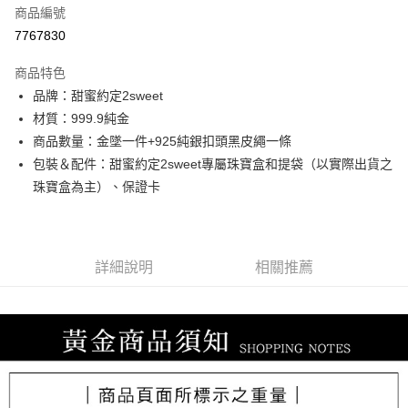
商品編號
信用卡分期付款
7767830
3 期 0 利率 每期
NT$9,806
21家銀行
商品特色
6 期 0 利率 每期
NT$4,903
21家銀行
合作金庫商業銀行
第一商業銀行
品牌：甜蜜約定2sweet
華南商業銀行
彰化商業銀行
合作金庫商業銀行
第一商業銀行
LINE Pay
材質：999.9純金
上海商業儲蓄銀行
台北富邦商業銀行
華南商業銀行
彰化商業銀行
國泰世華商業銀行
兆豐國際商業銀行
商品數量：金墜一件+925純銀扣頭黑皮繩一條
Apple Pay
上海商業儲蓄銀行
台北富邦商業銀行
臺灣中小企業銀行
台中商業銀行
包裝＆配件：甜蜜約定2sweet專屬珠寶盒和提袋（以實際出貨之
國泰世華商業銀行
兆豐國際商業銀行
匯豐（台灣）商業銀行
華泰商業銀行
街口支付
臺灣中小企業銀行
台中商業銀行
珠寶盒為主）、保證卡
聯邦商業銀行
遠東國際商業銀行
匯豐（台灣）商業銀行
華泰商業銀行
悠遊付
元大商業銀行
永豐商業銀行
聯邦商業銀行
遠東國際商業銀行
玉山商業銀行
星展（台灣）商業銀行
元大商業銀行
永豐商業銀行
ATM付款
台新國際商業銀行
中國信託商業銀行
玉山商業銀行
星展（台灣）商業銀行
詳細說明
相關推薦
台灣樂天信用卡公司
台新國際商業銀行
中國信託商業銀行
運送方式
台灣樂天信用卡公司
宅配
每筆NT$80，滿NT$1,000(含以上)免運費
離島宅配
每筆NT$220，滿NT$3,000(含以上)免運費