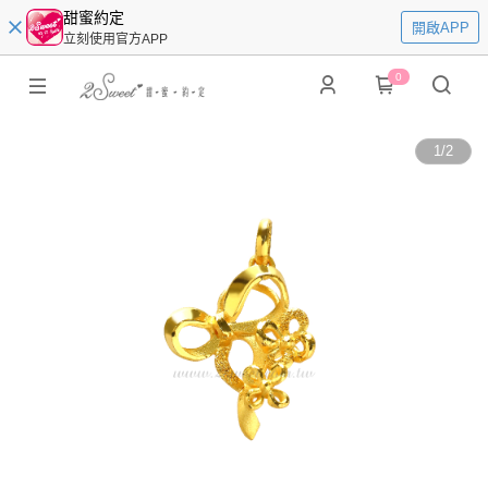
甜蜜約定
開啟APP
立刻使用官方APP
0
1
/
2