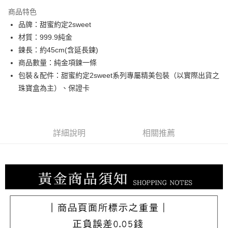
3 期 0 利率 每期
NT$24,246
21家銀行
商品特色
6 期 0 利率 每期
NT$12,123
21家銀行
合作金庫商業銀行
第一商業銀行
品牌：甜蜜約定2sweet
華南商業銀行
彰化商業銀行
合作金庫商業銀行
第一商業銀行
LINE Pay
材質：999.9純金
上海商業儲蓄銀行
台北富邦商業銀行
華南商業銀行
彰化商業銀行
國泰世華商業銀行
兆豐國際商業銀行
鍊長：約45cm(含延長鍊)
Apple Pay
上海商業儲蓄銀行
台北富邦商業銀行
臺灣中小企業銀行
台中商業銀行
商品數量：純金項鍊一條
國泰世華商業銀行
兆豐國際商業銀行
匯豐（台灣）商業銀行
華泰商業銀行
街口支付
臺灣中小企業銀行
台中商業銀行
包裝＆配件：甜蜜約定2sweet系列專屬精美包裝（以實際出貨之
聯邦商業銀行
遠東國際商業銀行
匯豐（台灣）商業銀行
華泰商業銀行
珠寶盒為主）、保證卡
悠遊付
元大商業銀行
永豐商業銀行
聯邦商業銀行
遠東國際商業銀行
玉山商業銀行
星展（台灣）商業銀行
元大商業銀行
永豐商業銀行
ATM付款
台新國際商業銀行
中國信託商業銀行
玉山商業銀行
星展（台灣）商業銀行
台灣樂天信用卡公司
台新國際商業銀行
中國信託商業銀行
詳細說明
相關推薦
運送方式
台灣樂天信用卡公司
宅配
每筆NT$80，滿NT$1,000(含以上)免運費
離島宅配
每筆NT$220，滿NT$3,000(含以上)免運費