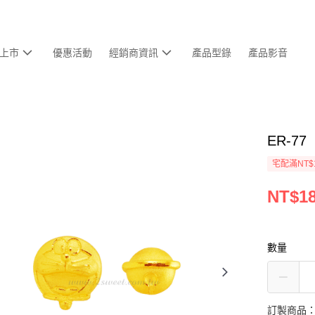
上市
優惠活動
經銷商資訊
產品型錄
產品影音
ER-7
宅配滿NT$
NT$18
數量
訂製商品：