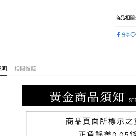
臺灣中
聯邦商
匯豐（
悠遊付
元大商
聯邦商
商品相關分
玉山商
元大商
ATM付款
台新國
玉山商
♡𝟐𝐒𝐖
台灣樂
台新國
分享
台灣樂
運送方式
宅配
每筆NT$8
說明
相關推薦
離島宅配
每筆NT$2