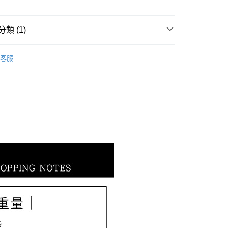
小企業銀行
台中商業銀行
業銀行
遠東國際商業銀行
台灣）商業銀行
華泰商業銀行
業銀行
永豐商業銀行
業銀行
遠東國際商業銀行
類 (1)
業銀行
星展（台灣）商業銀行
業銀行
永豐商業銀行
際商業銀行
中國信託商業銀行
業銀行
星展（台灣）商業銀行
𝐄𝐓｜情人節全系列
【2022西洋情人節全系列】
天信用卡公司
際商業銀行
中國信託商業銀行
客服
天信用卡公司
0，滿NT$1,000(含以上)免運費
20，滿NT$3,000(含以上)免運費