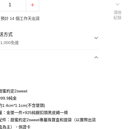
清除
紀錄
預計 14 個工作天出貨
送方式
1,000免運
次付款
期付款
0 利率 每期
NT$6,540
21家銀行
蜜約定2sweet
0 利率 每期
NT$3,270
21家銀行
庫商業銀行
第一商業銀行
99.9純金
業銀行
彰化商業銀行
1.4cm*1.1cm(不含墜頭)
庫商業銀行
第一商業銀行
業儲蓄銀行
台北富邦商業銀行
業銀行
彰化商業銀行
量：金墜一件+925純銀扣頭黑皮繩一條
華商業銀行
兆豐國際商業銀行
業儲蓄銀行
台北富邦商業銀行
配件：甜蜜約定2sweet專屬珠寶盒和提袋（以實際出貨
小企業銀行
台中商業銀行
華商業銀行
兆豐國際商業銀行
盒為主）、保證卡
台灣）商業銀行
華泰商業銀行