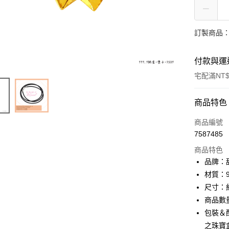
訂製商品：
付款與運
宅配滿NT$
付款方式
商品特色
信用卡一
商品編號
7587485
信用卡分
商品特色
3 期 
品牌：甜
6 期 
合作金
材質：9
華南商
尺寸：約
合作金
LINE Pay
上海商
華南商
商品數
國泰世
Apple Pay
上海商
包裝＆
臺灣中
國泰世
之珠寶
匯豐（
街口支付