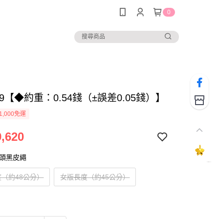
0
509【◆約重：0.54錢（±誤差0.05錢）】
1,000免運
,620
扣頭黑皮繩
（約48公分）
女版長度（約45公分）