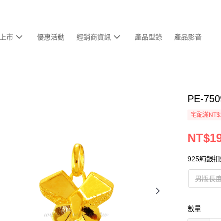
上市
優惠活動
經銷商資訊
產品型錄
產品影音
PE-7
宅配滿NT$
NT$19
925純銀
男版長度
數量