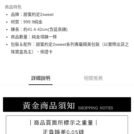
3 期 0 利率 每期
NT$18,860
21家銀行
商品特色
6 期 0 利率 每期
NT$9,430
21家銀行
合作金庫商業銀行
第一商業銀行
品牌：甜蜜約定2sweet
華南商業銀行
彰化商業銀行
合作金庫商業銀行
第一商業銀行
LINE Pay
材質：999.9純金
上海商業儲蓄銀行
台北富邦商業銀行
華南商業銀行
彰化商業銀行
國泰世華商業銀行
兆豐國際商業銀行
鍊長：約41.4-42cm(含延長鍊)
Apple Pay
上海商業儲蓄銀行
台北富邦商業銀行
臺灣中小企業銀行
台中商業銀行
商品數量：純金項鍊一條
國泰世華商業銀行
兆豐國際商業銀行
匯豐（台灣）商業銀行
華泰商業銀行
街口支付
臺灣中小企業銀行
台中商業銀行
包裝＆配件：甜蜜約定2sweet系列專屬精美包裝（以實際出貨之
聯邦商業銀行
遠東國際商業銀行
匯豐（台灣）商業銀行
華泰商業銀行
珠寶盒為主）、保證卡
悠遊付
元大商業銀行
永豐商業銀行
聯邦商業銀行
遠東國際商業銀行
玉山商業銀行
星展（台灣）商業銀行
元大商業銀行
永豐商業銀行
ATM付款
台新國際商業銀行
中國信託商業銀行
玉山商業銀行
星展（台灣）商業銀行
台灣樂天信用卡公司
台新國際商業銀行
中國信託商業銀行
詳細說明
相關推薦
運送方式
台灣樂天信用卡公司
宅配
每筆NT$80，滿NT$1,000(含以上)免運費
離島宅配
每筆NT$220，滿NT$3,000(含以上)免運費