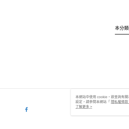
本分類
本網站中使用 cookie，欲查詢有關
設定，請參閱本網站「
隱私權條款
使用 cookie。
了解更多 >