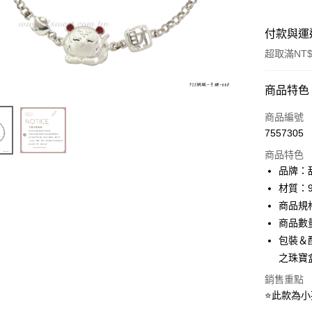
付款與運
超取滿NT$
付款方式
商品特色
信用卡一
商品編號
7557305
信用卡分
商品特色
3 期 
品牌：甜
6 期 
合作金
材質：9
華南商
商品規格
合作金
超商取貨
上海商
華南商
商品數
國泰世
LINE Pay
上海商
包裝＆
臺灣中
國泰世
之珠寶
匯豐（
Apple Pay
臺灣中
聯邦商
銷售重點
匯豐（
街口支付
元大商
聯邦商
⭐此款為
玉山商
元大商