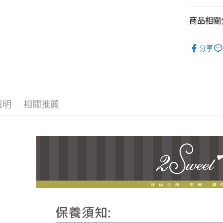
悠遊付
台新國
玉山商
台灣樂
台新國
ATM付款
商品相關分
台灣樂
♡𝟐𝐒𝐖
分享
運送方式
♡𝟐𝐒𝐖
全家取貨
每筆NT$6
7-11取貨
說明
相關推薦
每筆NT$6
宅配
每筆NT$8
離島宅配
每筆NT$2