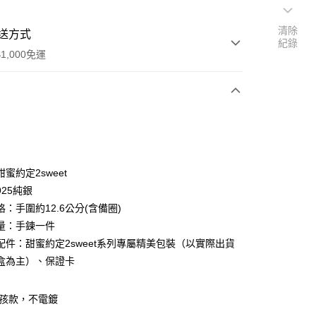
清除
送方式
紀錄
1,000免運
次付款
期付款
0 利率 每期
NT$760
21家銀行
蜜約定2sweet
0 利率 每期
NT$380
21家銀行
庫商業銀行
第一商業銀行
25純銀
業銀行
彰化商業銀行
：手圍約12.6公分(含備圈)
庫商業銀行
第一商業銀行
付款
業儲蓄銀行
台北富邦商業銀行
業銀行
彰化商業銀行
量：手鍊一件
華商業銀行
兆豐國際商業銀行
業儲蓄銀行
台北富邦商業銀行
配件：甜蜜約定2sweet系列專屬精美包裝（以實際出貨
小企業銀行
台中商業銀行
華商業銀行
兆豐國際商業銀行
盒為主）、保證卡
台灣）商業銀行
華泰商業銀行
小企業銀行
台中商業銀行
業銀行
遠東國際商業銀行
台灣）商業銀行
華泰商業銀行
業銀行
永豐商業銀行
業銀行
遠東國際商業銀行
小孩款，不電鍍
業銀行
星展（台灣）商業銀行
業銀行
永豐商業銀行