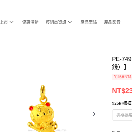
上市
優惠活動
經銷商資訊
產品型錄
產品影音
PE-7
錢）】
宅配滿NT$
NT$23
925純銀
男版長度