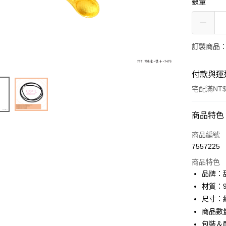
數量
訂製商品：
付款與運
宅配滿NT$
付款方式
商品特色
信用卡一
商品編號
7557225
信用卡分
商品特色
3 期 
品牌：甜
6 期 
合作金
材質：9
華南商
尺寸：約
合作金
LINE Pay
上海商
華南商
商品數
國泰世
Apple Pay
上海商
包裝＆