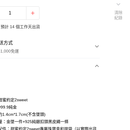
清除
紀錄
預計 14 個工作天出貨
送方式
1,000免運
次付款
期付款
0 利率 每期
NT$7,766
21家銀行
蜜約定2sweet
0 利率 每期
NT$3,883
21家銀行
庫商業銀行
第一商業銀行
99.9純金
業銀行
彰化商業銀行
1.4cm*1.7cm(不含墜頭)
庫商業銀行
第一商業銀行
業儲蓄銀行
台北富邦商業銀行
業銀行
彰化商業銀行
量：金墜一件+925純銀扣頭黑皮繩一條
華商業銀行
兆豐國際商業銀行
業儲蓄銀行
台北富邦商業銀行
配件：甜蜜約定2sweet專屬珠寶盒和提袋（以實際出貨