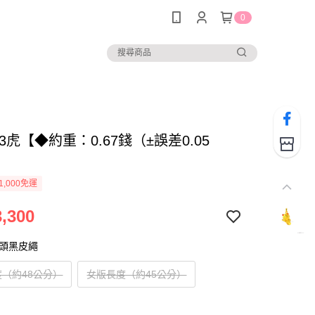
0
493虎【◆約重：0.67錢（±誤差0.05
1,000免運
,300
扣頭黑皮繩
（約48公分）
女版長度（約45公分）