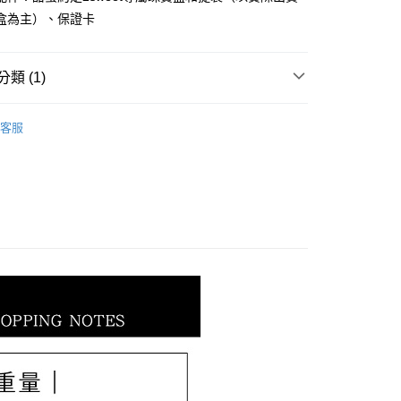
小企業銀行
台中商業銀行
華商業銀行
兆豐國際商業銀行
盒為主）、保證卡
台灣）商業銀行
華泰商業銀行
小企業銀行
台中商業銀行
業銀行
遠東國際商業銀行
台灣）商業銀行
華泰商業銀行
業銀行
永豐商業銀行
業銀行
遠東國際商業銀行
類 (1)
業銀行
星展（台灣）商業銀行
業銀行
永豐商業銀行
際商業銀行
中國信託商業銀行
業銀行
星展（台灣）商業銀行
𝐄𝐄𝐓｜生肖．彌月全系列
虎年系列
天信用卡公司
際商業銀行
中國信託商業銀行
客服
天信用卡公司
0，滿NT$1,000(含以上)免運費
20，滿NT$3,000(含以上)免運費