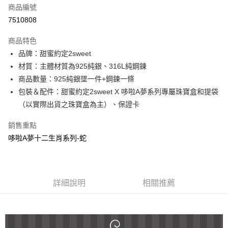
商品編號
信用卡分期付款
7510808
3 期 0 利率 每期
NT$1,426
21家銀行
商品特色
6 期 0 利率 每期
NT$713
21家銀行
合作金庫商業銀行
第一商業銀行
品牌：甜蜜約定2sweet
華南商業銀行
彰化商業銀行
合作金庫商業銀行
第一商業銀行
超商取貨付款
材質：主體材質為925純銀、316L純鋼鍊
上海商業儲蓄銀行
台北富邦商業銀行
華南商業銀行
彰化商業銀行
國泰世華商業銀行
兆豐國際商業銀行
商品數量：925純銀墜一件+鋼鍊一條
LINE Pay
上海商業儲蓄銀行
台北富邦商業銀行
臺灣中小企業銀行
台中商業銀行
包裝＆配件：甜蜜約定2sweet X 哆啦A夢系列專屬珠寶盒和提袋
國泰世華商業銀行
兆豐國際商業銀行
匯豐（台灣）商業銀行
華泰商業銀行
Apple Pay
臺灣中小企業銀行
台中商業銀行
（以實際出貨之珠寶盒為主）、保證卡
聯邦商業銀行
遠東國際商業銀行
匯豐（台灣）商業銀行
華泰商業銀行
街口支付
元大商業銀行
永豐商業銀行
銷售重點
聯邦商業銀行
遠東國際商業銀行
玉山商業銀行
星展（台灣）商業銀行
元大商業銀行
永豐商業銀行
哆啦A夢十二生肖系列-蛇
悠遊付
台新國際商業銀行
中國信託商業銀行
玉山商業銀行
星展（台灣）商業銀行
台灣樂天信用卡公司
台新國際商業銀行
中國信託商業銀行
ATM付款
台灣樂天信用卡公司
運送方式
詳細說明
相關推薦
全家取貨付款
每筆NT$60，滿NT$1,000(含以上)免運費