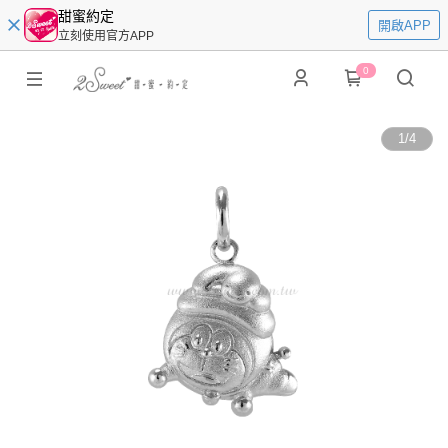
甜蜜約定
開啟APP
立刻使用官方APP
0
1
/
4