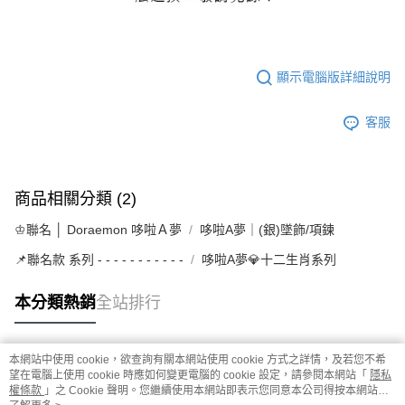
顯示電腦版詳細說明
客服
商品相關分類 (2)
♔聯名 │ Doraemon 哆啦Ａ夢
哆啦A夢｜(銀)墜飾/項鍊
📌聯名款 系列 - - - - - - - - - - -
哆啦A夢💎十二生肖系列
本分類熱銷
全站排行
本網站中使用 cookie，欲查詢有關本網站使用 cookie 方式之詳情，及若您不希
熱門標籤
望在電腦上使用 cookie 時應如何變更電腦的 cookie 設定，請參閱本網站「
隱私
權條款
」之 Cookie 聲明。您繼續使用本網站即表示您同意本公司得按本網站使