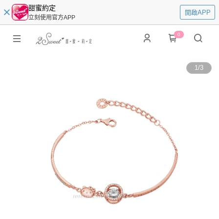
甜蜜約定
開啟APP
立刻使用官方APP
0
1
/
3