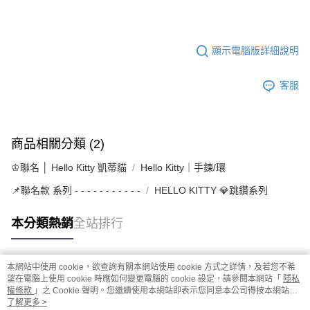
顯示電腦版詳細說明
客服
商品相關分類 (2)
♔聯名 │ Hello Kitty 凱蒂貓
Hello Kitty｜手鍊/環
📌聯名款 系列 - - - - - - - - - - -
HELLO KITTY 💎跳鑽系列
本分類熱銷
全站排行
本網站中使用 cookie，欲查詢有關本網站使用 cookie 方式之詳情，及若您不希
熱門標籤
望在電腦上使用 cookie 時應如何變更電腦的 cookie 設定，請參閱本網站「
隱私
權條款
」之 Cookie 聲明。您繼續使用本網站即表示您同意本公司得按本網站使
用條款之 Cookie 聲明使用 cookie。
了解更多 >