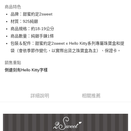
3 期 0 利率 每期
NT$1,526
21家銀行
商品特色
6 期 0 利率 每期
NT$763
21家銀行
合作金庫商業銀行
第一商業銀行
品牌：甜蜜約定2sweet
華南商業銀行
彰化商業銀行
合作金庫商業銀行
第一商業銀行
超商取貨付款
材質：925純銀
上海商業儲蓄銀行
台北富邦商業銀行
華南商業銀行
彰化商業銀行
國泰世華商業銀行
兆豐國際商業銀行
商品規格：約18-19公分
LINE Pay
上海商業儲蓄銀行
台北富邦商業銀行
臺灣中小企業銀行
台中商業銀行
商品數量：純銀手鍊1條
國泰世華商業銀行
兆豐國際商業銀行
匯豐（台灣）商業銀行
華泰商業銀行
Apple Pay
臺灣中小企業銀行
台中商業銀行
包裝＆配件：甜蜜約定2sweet x Hello Kitty系列專屬珠寶盒和提
聯邦商業銀行
遠東國際商業銀行
匯豐（台灣）商業銀行
華泰商業銀行
袋（會依季節作變化，以實際出貨之珠寶盒為主）、保證卡。
街口支付
元大商業銀行
永豐商業銀行
聯邦商業銀行
遠東國際商業銀行
玉山商業銀行
星展（台灣）商業銀行
元大商業銀行
永豐商業銀行
銷售重點
悠遊付
台新國際商業銀行
中國信託商業銀行
玉山商業銀行
星展（台灣）商業銀行
側邊刻有Hello Kitty字樣
台灣樂天信用卡公司
台新國際商業銀行
中國信託商業銀行
ATM付款
台灣樂天信用卡公司
運送方式
詳細說明
相關推薦
全家取貨付款
每筆NT$60，滿NT$1,000(含以上)免運費
7-11取貨付款
每筆NT$60，滿NT$1,000(含以上)免運費