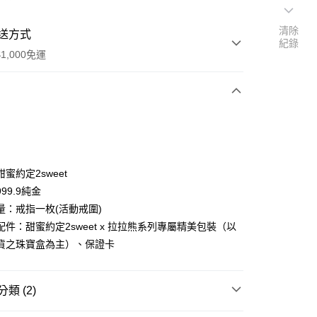
清除
送方式
紀錄
1,000免運
次付款
期付款
0 利率 每期
NT$7,666
21家銀行
蜜約定2sweet
0 利率 每期
NT$3,833
21家銀行
庫商業銀行
第一商業銀行
99.9純金
業銀行
彰化商業銀行
量：戒指一枚(活動戒圍)
庫商業銀行
第一商業銀行
業儲蓄銀行
台北富邦商業銀行
業銀行
彰化商業銀行
配件：甜蜜約定2sweet x 拉拉熊系列專屬精美包裝（以
華商業銀行
兆豐國際商業銀行
業儲蓄銀行
台北富邦商業銀行
貨之珠寶盒為主）、保證卡
小企業銀行
台中商業銀行
華商業銀行
兆豐國際商業銀行
台灣）商業銀行
華泰商業銀行
小企業銀行
台中商業銀行
業銀行
遠東國際商業銀行
台灣）商業銀行
華泰商業銀行
類 (2)
業銀行
永豐商業銀行
業銀行
遠東國際商業銀行
業銀行
星展（台灣）商業銀行
業銀行
永豐商業銀行