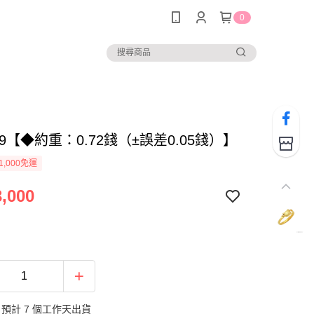
0
789【◆約重：0.72錢（±誤差0.05錢）】
1,000免運
,000
預計 7 個工作天出貨