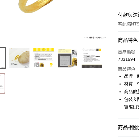
付款與運
宅配滿NT$
付款方式
商品特色
信用卡一
商品編號
7331594
信用卡分
商品特色
3 期 
品牌：甜
6 期 
合作金
材質：9
華南商
商品數
合作金
LINE Pay
上海商
華南商
包裝＆
國泰世
Apple Pay
上海商
實際出
臺灣中
國泰世
匯豐（
街口支付
臺灣中
聯邦商
匯豐（
商品相關分
悠遊付
元大商
聯邦商
玉山商
元大商