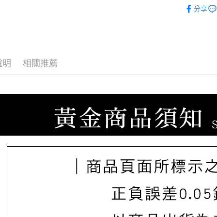
ATM付款
♔聯名 │ R
台新國
玉山商
分享
台灣樂
📌聯名款 系列 -
台新國
台灣樂
運送方式
宅配
說明
相關推薦
每筆NT$8
離島宅配
每筆NT$2