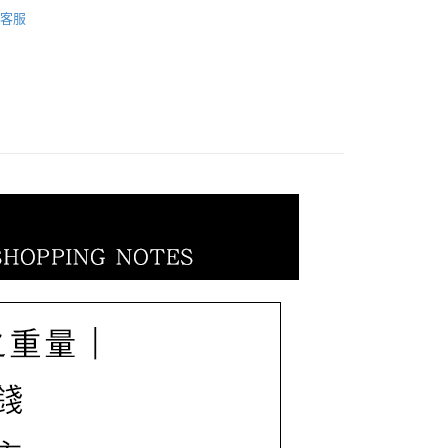
ilakkuma 拉拉熊
拉拉熊｜耳環/戒指
際商業銀行
中國信託商業銀行
業銀行
星展（台灣）商業銀行
客服
天信用卡公司
 - - - - - - - - - -
拉拉熊💎LOVE系列
際商業銀行
中國信託商業銀行
天信用卡公司
0，滿NT$1,000(含以上)免運費
20，滿NT$3,000(含以上)免運費