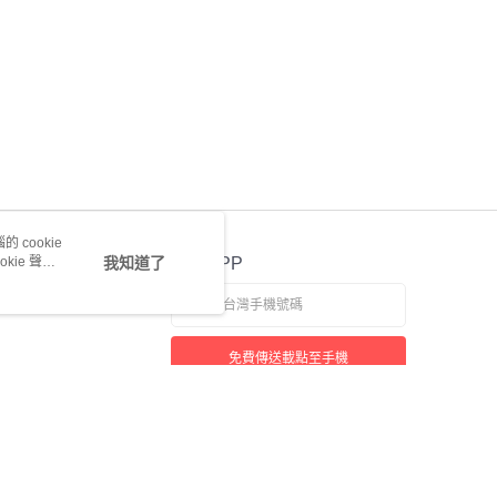
 cookie
kie 聲明
我知道了
官方APP
免費傳送載點至手機
若接到可疑電話，請洽詢165反詐騙專線
本站最佳瀏覽環境請使用 Google Chrome、Firefox 或 Edge 以上版本