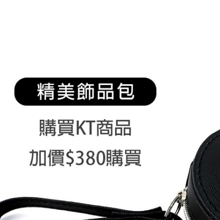
悠遊付
台新國
玉山商
台灣樂
台新國
ATM付款
台灣樂
運送方式
全家取貨
每筆NT$6
7-11取貨
每筆NT$6
宅配
每筆NT$8
離島宅配
每筆NT$2