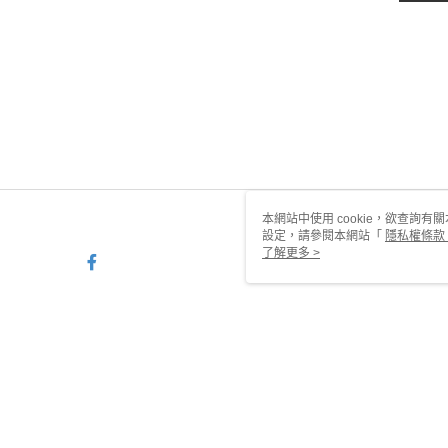
本網站中使用 cookie，欲查詢有關
設定，請參閱本網站「
隱私權條款
使用 cookie。
了解更多 >
TYO-TW-MWEBG132 Web2.0
© 2026 by 甜蜜約定銀樓有限公司