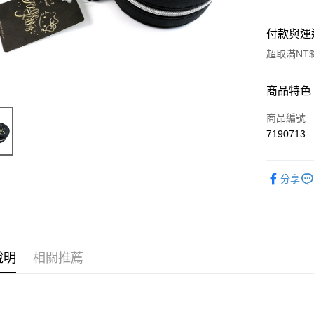
付款與運
超取滿NT$
付款方式
商品特色
信用卡一
商品編號
7190713
信用卡分
3 期 
分享
6 期 
合作金
華南商
合作金
超商取貨
上海商
華南商
國泰世
LINE Pay
上海商
臺灣中
國泰世
說明
相關推薦
匯豐（
Apple Pay
臺灣中
聯邦商
匯豐（
街口支付
元大商
聯邦商
玉山商
元大商