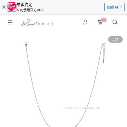
甜蜜約定
開啟APP
立刻使用官方APP
0
1
/
3