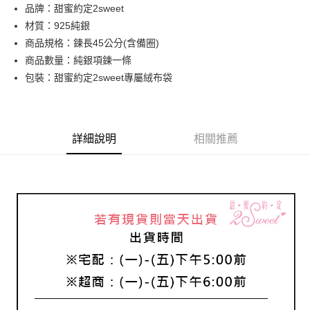
品牌：甜蜜約定2sweet
華南商業銀行
彰化商業銀行
合作金庫商業銀行
第一商業銀行
超商取貨付款
材質：925純銀
上海商業儲蓄銀行
台北富邦商業銀行
華南商業銀行
彰化商業銀行
國泰世華商業銀行
兆豐國際商業銀行
商品規格：鍊長45公分(含備圈)
LINE Pay
上海商業儲蓄銀行
台北富邦商業銀行
臺灣中小企業銀行
台中商業銀行
商品數量：純銀項鍊一條
國泰世華商業銀行
兆豐國際商業銀行
匯豐（台灣）商業銀行
華泰商業銀行
Apple Pay
臺灣中小企業銀行
台中商業銀行
包裝：甜蜜約定2sweet專屬絨布袋
聯邦商業銀行
遠東國際商業銀行
匯豐（台灣）商業銀行
華泰商業銀行
街口支付
元大商業銀行
永豐商業銀行
聯邦商業銀行
遠東國際商業銀行
玉山商業銀行
星展（台灣）商業銀行
元大商業銀行
永豐商業銀行
悠遊付
台新國際商業銀行
中國信託商業銀行
玉山商業銀行
星展（台灣）商業銀行
詳細說明
相關推薦
台灣樂天信用卡公司
台新國際商業銀行
中國信託商業銀行
ATM付款
台灣樂天信用卡公司
運送方式
全家取貨付款
每筆NT$60，滿NT$1,000(含以上)免運費
7-11取貨付款
每筆NT$60，滿NT$1,000(含以上)免運費
宅配