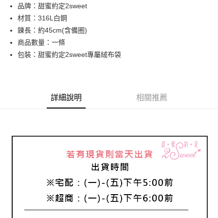
品牌：甜蜜約定2sweet
華南商業銀行
彰化商業銀行
合作金庫商業銀行
第一商業銀行
超商取貨付款
材質：316L白鋼
上海商業儲蓄銀行
台北富邦商業銀行
華南商業銀行
彰化商業銀行
國泰世華商業銀行
兆豐國際商業銀行
鍊長：約45cm(含備圈)
LINE Pay
上海商業儲蓄銀行
台北富邦商業銀行
臺灣中小企業銀行
台中商業銀行
商品數量：一條
國泰世華商業銀行
兆豐國際商業銀行
匯豐（台灣）商業銀行
華泰商業銀行
Apple Pay
臺灣中小企業銀行
台中商業銀行
包裝：甜蜜約定2sweet專屬絨布袋
聯邦商業銀行
遠東國際商業銀行
匯豐（台灣）商業銀行
華泰商業銀行
街口支付
元大商業銀行
永豐商業銀行
聯邦商業銀行
遠東國際商業銀行
玉山商業銀行
星展（台灣）商業銀行
元大商業銀行
永豐商業銀行
悠遊付
台新國際商業銀行
中國信託商業銀行
玉山商業銀行
星展（台灣）商業銀行
詳細說明
相關推薦
台灣樂天信用卡公司
台新國際商業銀行
中國信託商業銀行
ATM付款
台灣樂天信用卡公司
運送方式
全家取貨付款
每筆NT$60，滿NT$1,000(含以上)免運費
7-11取貨付款
每筆NT$60，滿NT$1,000(含以上)免運費
宅配