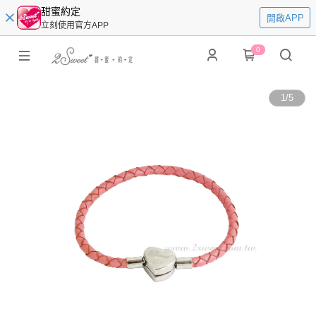
甜蜜約定
開啟APP
立刻使用官方APP
0
1
/
5