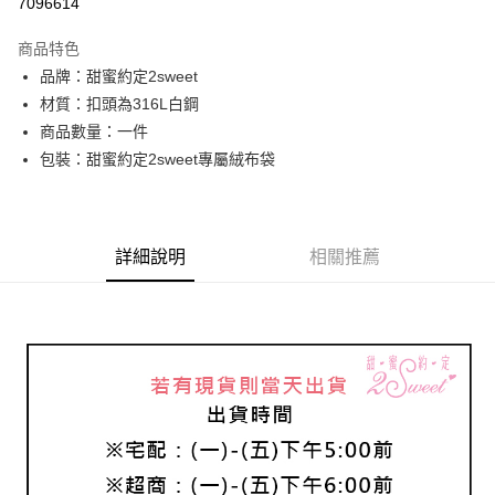
7096614
3 期 0 利率 每期
NT$493
21家銀行
商品特色
6 期 0 利率 每期
NT$246
21家銀行
合作金庫商業銀行
第一商業銀行
品牌：甜蜜約定2sweet
華南商業銀行
彰化商業銀行
合作金庫商業銀行
第一商業銀行
超商取貨付款
材質：扣頭為316L白鋼
上海商業儲蓄銀行
台北富邦商業銀行
華南商業銀行
彰化商業銀行
國泰世華商業銀行
兆豐國際商業銀行
商品數量：一件
LINE Pay
上海商業儲蓄銀行
台北富邦商業銀行
臺灣中小企業銀行
台中商業銀行
包裝：甜蜜約定2sweet專屬絨布袋
國泰世華商業銀行
兆豐國際商業銀行
匯豐（台灣）商業銀行
華泰商業銀行
Apple Pay
臺灣中小企業銀行
台中商業銀行
聯邦商業銀行
遠東國際商業銀行
匯豐（台灣）商業銀行
華泰商業銀行
街口支付
元大商業銀行
永豐商業銀行
聯邦商業銀行
遠東國際商業銀行
玉山商業銀行
星展（台灣）商業銀行
元大商業銀行
永豐商業銀行
詳細說明
相關推薦
悠遊付
台新國際商業銀行
中國信託商業銀行
玉山商業銀行
星展（台灣）商業銀行
台灣樂天信用卡公司
台新國際商業銀行
中國信託商業銀行
ATM付款
台灣樂天信用卡公司
運送方式
全家取貨付款
每筆NT$60，滿NT$1,000(含以上)免運費
7-11取貨付款
每筆NT$60，滿NT$1,000(含以上)免運費