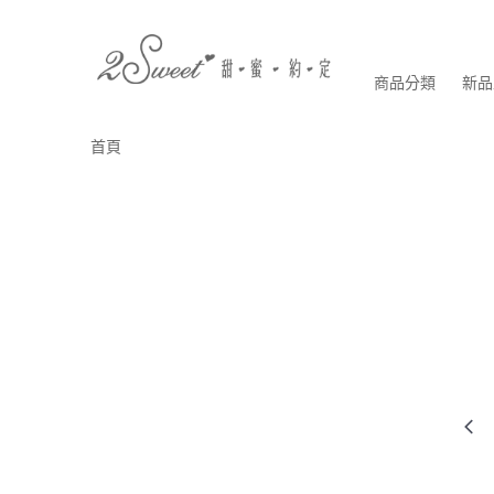
商品分類
新品
首頁