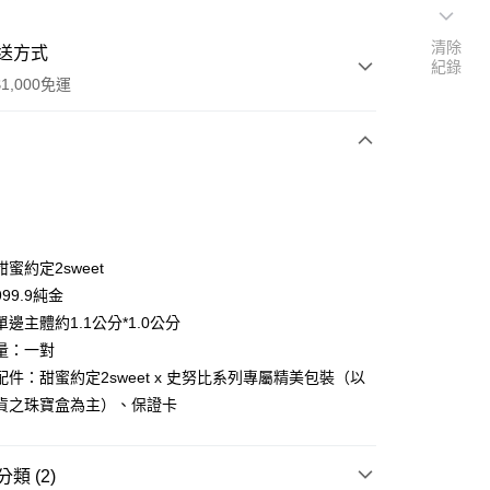
清除
送方式
紀錄
1,000免運
次付款
期付款
0 利率 每期
NT$7,066
21家銀行
蜜約定2sweet
0 利率 每期
NT$3,533
21家銀行
庫商業銀行
第一商業銀行
99.9純金
業銀行
彰化商業銀行
邊主體約1.1公分*1.0公分
庫商業銀行
第一商業銀行
業儲蓄銀行
台北富邦商業銀行
業銀行
彰化商業銀行
量：一對
華商業銀行
兆豐國際商業銀行
業儲蓄銀行
台北富邦商業銀行
配件：甜蜜約定2sweet x 史努比系列專屬精美包裝（以
小企業銀行
台中商業銀行
華商業銀行
兆豐國際商業銀行
貨之珠寶盒為主）、保證卡
台灣）商業銀行
華泰商業銀行
小企業銀行
台中商業銀行
業銀行
遠東國際商業銀行
台灣）商業銀行
華泰商業銀行
業銀行
永豐商業銀行
業銀行
遠東國際商業銀行
類 (2)
業銀行
星展（台灣）商業銀行
業銀行
永豐商業銀行