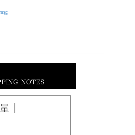
際商業銀行
中國信託商業銀行
業銀行
星展（台灣）商業銀行
noopy 史努比
Snoopy｜(金)耳環/戒指
天信用卡公司
際商業銀行
中國信託商業銀行
客服
天信用卡公司
 - - - - - - - - - -
SNOOPY💎友你真好系列
0，滿NT$1,000(含以上)免運費
20，滿NT$3,000(含以上)免運費