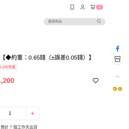
0
83【◆約重：0.65錢（±誤差0.05錢）】
1,000免運
,200
預計 7 個工作天出貨