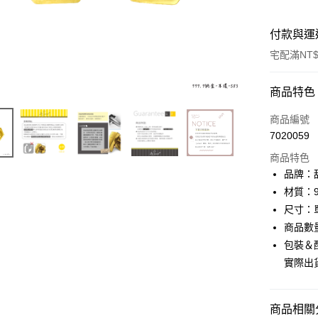
付款與運
宅配滿NT$
付款方式
商品特色
信用卡一
商品編號
7020059
信用卡分
商品特色
3 期 
品牌：甜
6 期 
合作金
材質：9
華南商
尺寸：單
合作金
LINE Pay
上海商
華南商
商品數
國泰世
Apple Pay
上海商
包裝＆
臺灣中
國泰世
實際出
匯豐（
街口支付
臺灣中
聯邦商
匯豐（
悠遊付
元大商
聯邦商
商品相關分
玉山商
元大商