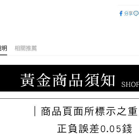
ATM付款
台新國
玉山商
♔聯名 │ S
台灣樂
台新國
分享
台灣樂
📌聯名款 系列 -
運送方式
宅配
每筆NT$8
說明
相關推薦
離島宅配
每筆NT$2