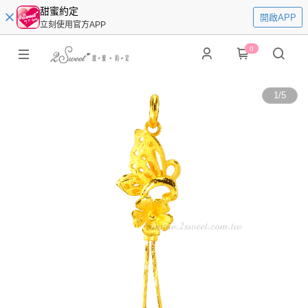
甜蜜約定
開啟APP
立刻使用官方APP
0
1
/
5