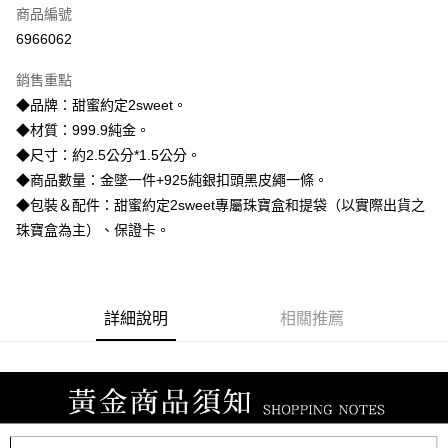
商品編號
信用卡分期付款
6966062
3 期 0 利率 每期
NT$8,406
21家銀行
銷售重點
6 期 0 利率 每期
NT$4,203
21家銀行
合作金庫商業銀行
第一商業銀行
◆品牌：甜蜜約定2sweet。
華南商業銀行
彰化商業銀行
合作金庫商業銀行
第一商業銀行
LINE Pay
◆材質：999.9純金。
上海商業儲蓄銀行
台北富邦商業銀行
華南商業銀行
彰化商業銀行
國泰世華商業銀行
兆豐國際商業銀行
◆尺寸：約2.5公分*1.5公分。
Apple Pay
上海商業儲蓄銀行
台北富邦商業銀行
臺灣中小企業銀行
台中商業銀行
◆商品數量：金墜一件+925純銀扣頭黑皮繩一條。
國泰世華商業銀行
兆豐國際商業銀行
匯豐（台灣）商業銀行
華泰商業銀行
街口支付
臺灣中小企業銀行
台中商業銀行
◆包裝＆配件：甜蜜約定2sweet專屬珠寶盒和提袋（以實際出貨之
聯邦商業銀行
遠東國際商業銀行
匯豐（台灣）商業銀行
華泰商業銀行
珠寶盒為主）、保證卡。
悠遊付
元大商業銀行
永豐商業銀行
聯邦商業銀行
遠東國際商業銀行
玉山商業銀行
星展（台灣）商業銀行
元大商業銀行
永豐商業銀行
ATM付款
台新國際商業銀行
中國信託商業銀行
玉山商業銀行
星展（台灣）商業銀行
台灣樂天信用卡公司
台新國際商業銀行
中國信託商業銀行
詳細說明
相關推薦
運送方式
台灣樂天信用卡公司
宅配
每筆NT$80，滿NT$1,000(含以上)免運費
離島宅配
每筆NT$220，滿NT$3,000(含以上)免運費