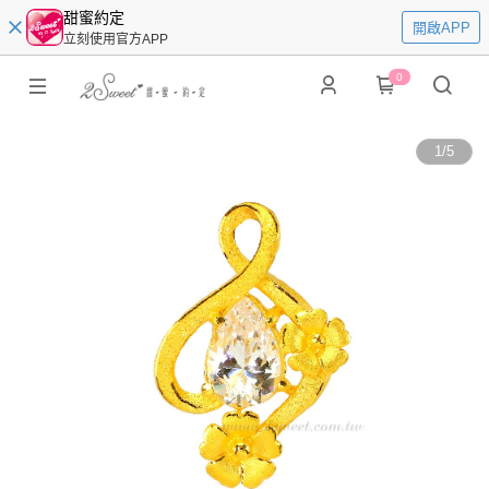
甜蜜約定
開啟APP
立刻使用官方APP
0
1
/
5