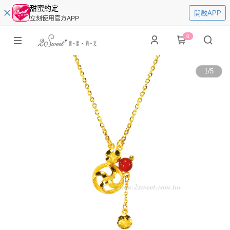
甜蜜約定
開啟APP
立刻使用官方APP
0
1
/
5