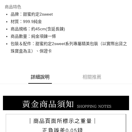
3 期 0 利率 每期
NT$19,033
21家銀行
商品特色
6 期 0 利率 每期
NT$9,516
21家銀行
合作金庫商業銀行
第一商業銀行
品牌：甜蜜約定2sweet
華南商業銀行
彰化商業銀行
合作金庫商業銀行
第一商業銀行
LINE Pay
材質：999.9純金
上海商業儲蓄銀行
台北富邦商業銀行
華南商業銀行
彰化商業銀行
國泰世華商業銀行
兆豐國際商業銀行
商品規格：約45cm(含延長鍊)
Apple Pay
上海商業儲蓄銀行
台北富邦商業銀行
臺灣中小企業銀行
台中商業銀行
商品數量：純金項鍊一條
國泰世華商業銀行
兆豐國際商業銀行
匯豐（台灣）商業銀行
華泰商業銀行
街口支付
臺灣中小企業銀行
台中商業銀行
包裝＆配件：甜蜜約定2sweet系列專屬精美包裝（以實際出貨之
聯邦商業銀行
遠東國際商業銀行
匯豐（台灣）商業銀行
華泰商業銀行
珠寶盒為主）、保證卡
悠遊付
元大商業銀行
永豐商業銀行
聯邦商業銀行
遠東國際商業銀行
玉山商業銀行
星展（台灣）商業銀行
元大商業銀行
永豐商業銀行
ATM付款
台新國際商業銀行
中國信託商業銀行
玉山商業銀行
星展（台灣）商業銀行
台灣樂天信用卡公司
台新國際商業銀行
中國信託商業銀行
詳細說明
相關推薦
運送方式
台灣樂天信用卡公司
宅配
每筆NT$80，滿NT$1,000(含以上)免運費
離島宅配
每筆NT$220，滿NT$3,000(含以上)免運費