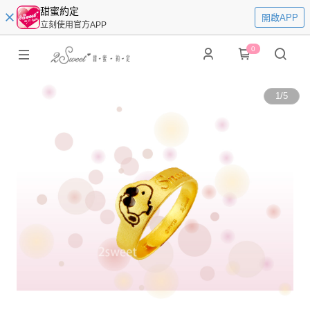
甜蜜約定
開啟APP
立刻使用官方APP
0
1
/
5