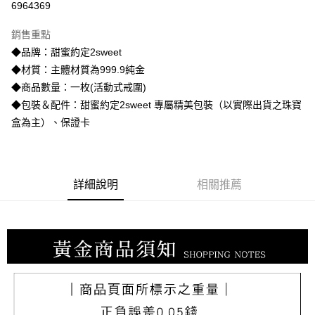
6964369
3 期 0 利率 每期
NT$11,793
21家銀行
銷售重點
6 期 0 利率 每期
NT$5,896
21家銀行
合作金庫商業銀行
第一商業銀行
◆品牌：甜蜜約定2sweet
華南商業銀行
彰化商業銀行
合作金庫商業銀行
第一商業銀行
LINE Pay
◆材質：主體材質為999.9純金
上海商業儲蓄銀行
台北富邦商業銀行
華南商業銀行
彰化商業銀行
國泰世華商業銀行
兆豐國際商業銀行
◆商品數量：一枚(活動式戒圍)
Apple Pay
上海商業儲蓄銀行
台北富邦商業銀行
臺灣中小企業銀行
台中商業銀行
◆包裝＆配件：甜蜜約定2sweet 專屬精美包裝（以實際出貨之珠寶
國泰世華商業銀行
兆豐國際商業銀行
匯豐（台灣）商業銀行
華泰商業銀行
街口支付
臺灣中小企業銀行
台中商業銀行
盒為主）、保證卡
聯邦商業銀行
遠東國際商業銀行
匯豐（台灣）商業銀行
華泰商業銀行
悠遊付
元大商業銀行
永豐商業銀行
聯邦商業銀行
遠東國際商業銀行
玉山商業銀行
星展（台灣）商業銀行
元大商業銀行
永豐商業銀行
ATM付款
台新國際商業銀行
中國信託商業銀行
玉山商業銀行
星展（台灣）商業銀行
詳細說明
相關推薦
台灣樂天信用卡公司
台新國際商業銀行
中國信託商業銀行
運送方式
台灣樂天信用卡公司
宅配
每筆NT$80，滿NT$1,000(含以上)免運費
離島宅配
每筆NT$220，滿NT$3,000(含以上)免運費