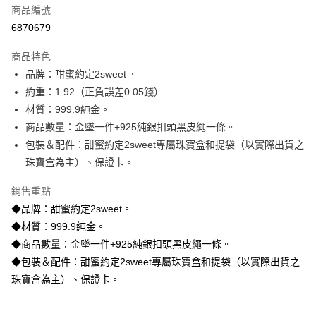
商品編號
信用卡分期付款
6870679
3 期 0 利率 每期
NT$20,333
21家銀行
商品特色
6 期 0 利率 每期
NT$10,166
21家銀行
合作金庫商業銀行
第一商業銀行
品牌：甜蜜約定2sweet。
華南商業銀行
彰化商業銀行
合作金庫商業銀行
第一商業銀行
LINE Pay
約重：1.92（正負誤差0.05錢）
上海商業儲蓄銀行
台北富邦商業銀行
華南商業銀行
彰化商業銀行
國泰世華商業銀行
兆豐國際商業銀行
材質：999.9純金。
Apple Pay
上海商業儲蓄銀行
台北富邦商業銀行
臺灣中小企業銀行
台中商業銀行
商品數量：金墜一件+925純銀扣頭黑皮繩一條。
國泰世華商業銀行
兆豐國際商業銀行
匯豐（台灣）商業銀行
華泰商業銀行
街口支付
臺灣中小企業銀行
台中商業銀行
包裝＆配件：甜蜜約定2sweet專屬珠寶盒和提袋（以實際出貨之
聯邦商業銀行
遠東國際商業銀行
匯豐（台灣）商業銀行
華泰商業銀行
珠寶盒為主）、保證卡。
悠遊付
元大商業銀行
永豐商業銀行
聯邦商業銀行
遠東國際商業銀行
玉山商業銀行
星展（台灣）商業銀行
元大商業銀行
永豐商業銀行
銷售重點
ATM付款
台新國際商業銀行
中國信託商業銀行
玉山商業銀行
星展（台灣）商業銀行
◆品牌：甜蜜約定2sweet。
台灣樂天信用卡公司
台新國際商業銀行
中國信託商業銀行
◆材質：999.9純金。
運送方式
台灣樂天信用卡公司
◆商品數量：金墜一件+925純銀扣頭黑皮繩一條。
宅配
◆包裝＆配件：甜蜜約定2sweet專屬珠寶盒和提袋（以實際出貨之
每筆NT$80，滿NT$1,000(含以上)免運費
珠寶盒為主）、保證卡。
離島宅配
每筆NT$220，滿NT$3,000(含以上)免運費