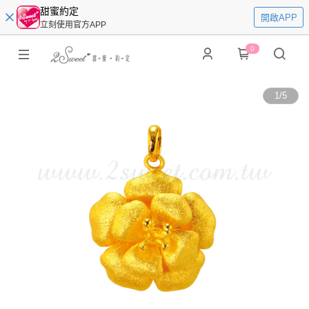
甜蜜約定
開啟APP
立刻使用官方APP
0
1
/
5