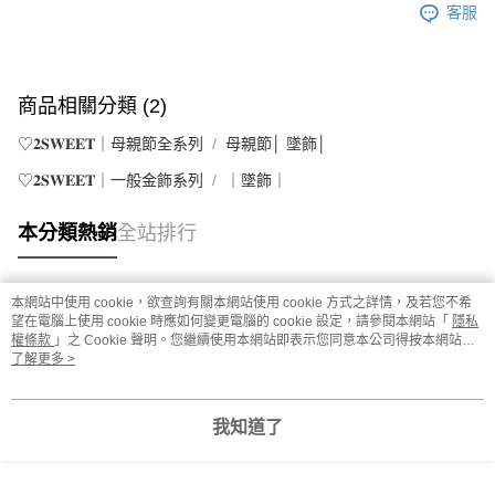
客服
商品相關分類 (2)
♡𝟐𝐒𝐖𝐄𝐄𝐓｜母親節全系列
母親節│ 墜飾│
♡𝟐𝐒𝐖𝐄𝐄𝐓｜一般金飾系列
｜墜飾｜
本分類熱銷
全站排行
本網站中使用 cookie，欲查詢有關本網站使用 cookie 方式之詳情，及若您不希
熱門標籤
望在電腦上使用 cookie 時應如何變更電腦的 cookie 設定，請參閱本網站「
隱私
權條款
」之 Cookie 聲明。您繼續使用本網站即表示您同意本公司得按本網站使
用條款之 Cookie 聲明使用 cookie。
了解更多 >
我知道了