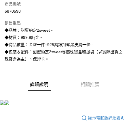
商品編號
信用卡分期付款
6870598
3 期 0 利率 每期
NT$5,606
21家銀行
銷售重點
6 期 0 利率 每期
NT$2,803
21家銀行
合作金庫商業銀行
第一商業銀行
◆品牌：甜蜜約定2sweet。
華南商業銀行
彰化商業銀行
合作金庫商業銀行
第一商業銀行
LINE Pay
◆材質：999.9純金。
上海商業儲蓄銀行
台北富邦商業銀行
華南商業銀行
彰化商業銀行
國泰世華商業銀行
兆豐國際商業銀行
◆商品數量：金墜一件+925純銀扣頭黑皮繩一條。
Apple Pay
上海商業儲蓄銀行
台北富邦商業銀行
臺灣中小企業銀行
台中商業銀行
◆包裝＆配件：甜蜜約定2sweet專屬珠寶盒和提袋（以實際出貨之
國泰世華商業銀行
兆豐國際商業銀行
匯豐（台灣）商業銀行
華泰商業銀行
街口支付
臺灣中小企業銀行
台中商業銀行
珠寶盒為主）、保證卡。
聯邦商業銀行
遠東國際商業銀行
匯豐（台灣）商業銀行
華泰商業銀行
悠遊付
元大商業銀行
永豐商業銀行
聯邦商業銀行
遠東國際商業銀行
玉山商業銀行
星展（台灣）商業銀行
元大商業銀行
永豐商業銀行
ATM付款
台新國際商業銀行
中國信託商業銀行
玉山商業銀行
星展（台灣）商業銀行
詳細說明
相關推薦
台灣樂天信用卡公司
台新國際商業銀行
中國信託商業銀行
運送方式
台灣樂天信用卡公司
宅配
每筆NT$80，滿NT$1,000(含以上)免運費
顯示電腦版詳細說明
離島宅配
每筆NT$220，滿NT$3,000(含以上)免運費