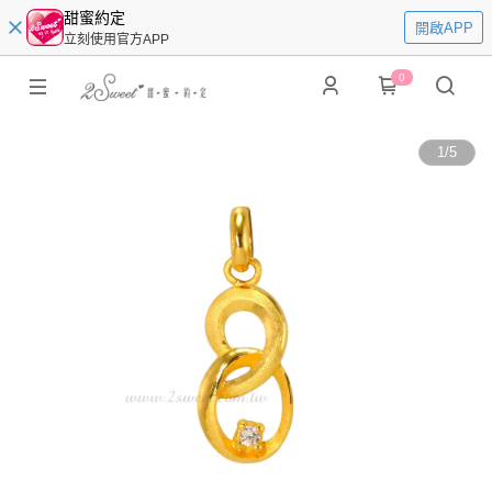
甜蜜約定
開啟APP
立刻使用官方APP
0
1
/
5