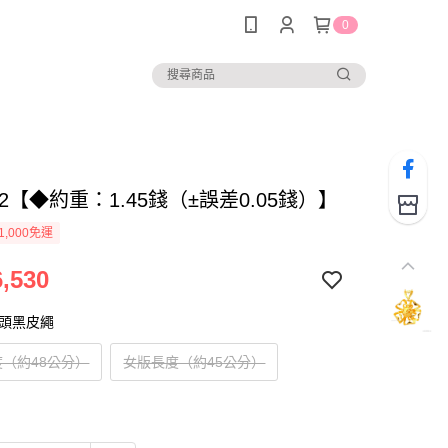
0
282【◆約重：1.45錢（±誤差0.05錢）】
1,000免運
,530
扣頭黑皮繩
（約48公分）
女版長度（約45公分）